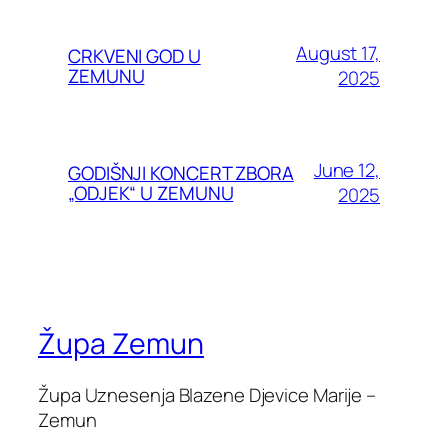
August 17,
CRKVENI GOD U
ZEMUNU
2025
June 12,
GODIŠNJI KONCERT ZBORA
„ODJEK“ U ZEMUNU
2025
Župa Zemun
Župa Uznesenja Blazene Djevice Marije –
Zemun