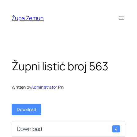
Skip
to
Župa Zemun
content
Župni listić broj 563
Written by
Administrator P
in
Download
Download
4