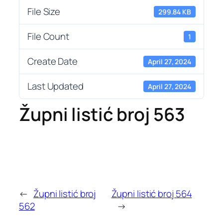
File Size
299.84 KB
File Count
1
Create Date
April 27, 2024
Last Updated
April 27, 2024
Župni listić broj 563
←
Župni listić broj
Župni listić broj 564
562
→