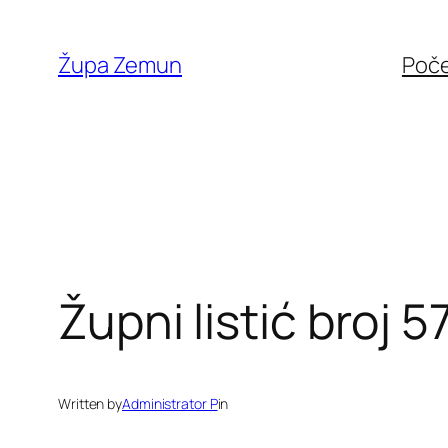
Skip
to
Župa Zemun
Poč
content
Župni listić broj 5
Written by
Administrator P
in