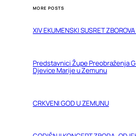
MORE POSTS
XIV EKUMENSKI SUSRET ZBOROV
Predstavnici Župe Preobraženja G
Djevice Marije u Zemunu
CRKVENI GOD U ZEMUNU
GODIŠNJI KONCERT ZBORA „ODJE