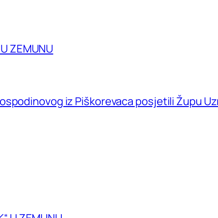
A U ZEMUNU
ospodinovog iz Piškorevaca posjetili Župu U
K“ U ZEMUNU