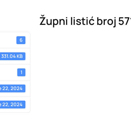
Župni listić broj 57
6
331.04 KB
1
e 22, 2024
e 22, 2024