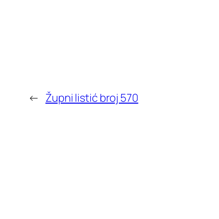
←
Župni listić broj 570