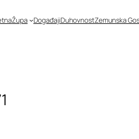
etna
Župa
Događaji
Duhovnost
Zemunska Go
71