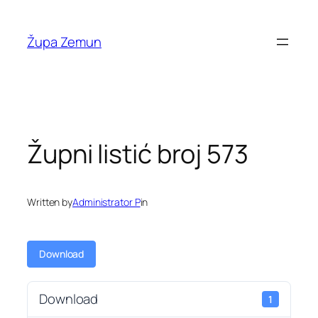
Skip
to
Župa Zemun
content
Župni listić broj 573
Written by
Administrator P
in
Download
Download
1