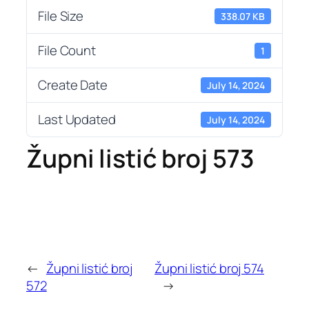
File Size
338.07 KB
File Count
1
Create Date
July 14, 2024
Last Updated
July 14, 2024
Župni listić broj 573
←
Župni listić broj
Župni listić broj 574
572
→