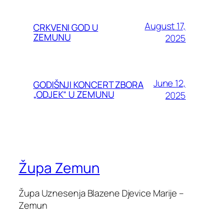
August 17,
CRKVENI GOD U
ZEMUNU
2025
June 12,
GODIŠNJI KONCERT ZBORA
„ODJEK“ U ZEMUNU
2025
Župa Zemun
Župa Uznesenja Blazene Djevice Marije –
Zemun