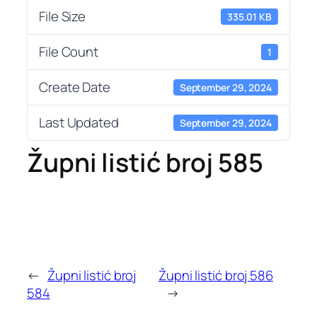
File Size
335.01 KB
File Count
1
Create Date
September 29, 2024
Last Updated
September 29, 2024
Župni listić broj 585
←
Župni listić broj
Župni listić broj 586
584
→