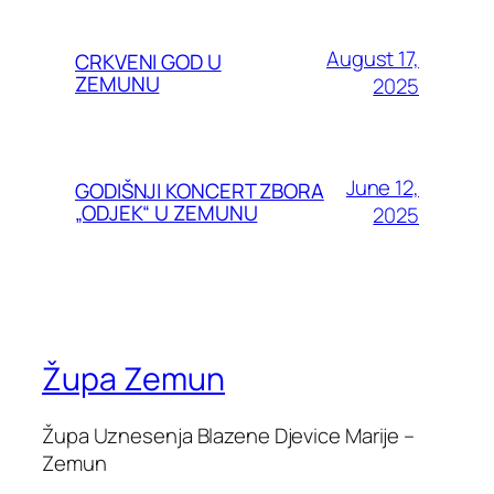
August 17,
CRKVENI GOD U
ZEMUNU
2025
June 12,
GODIŠNJI KONCERT ZBORA
„ODJEK“ U ZEMUNU
2025
Župa Zemun
Župa Uznesenja Blazene Djevice Marije –
Zemun