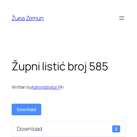
Skip
to
Župa Zemun
content
Župni listić broj 585
Written by
Administrator P
in
Download
Download
5