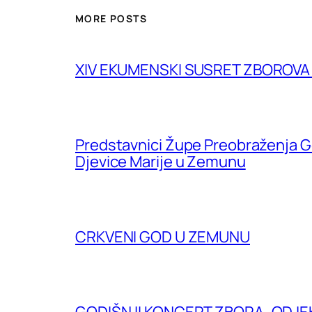
MORE POSTS
XIV EKUMENSKI SUSRET ZBOROV
Predstavnici Župe Preobraženja G
Djevice Marije u Zemunu
CRKVENI GOD U ZEMUNU
GODIŠNJI KONCERT ZBORA „ODJE