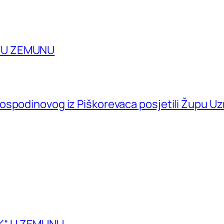
A U ZEMUNU
ospodinovog iz Piškorevaca posjetili Župu U
K“ U ZEMUNU