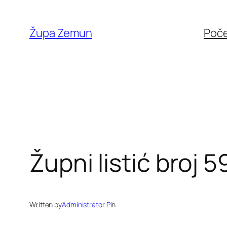
Skip
to
Župa Zemun
Poč
content
Župni listić broj 5
Written by
Administrator P
in