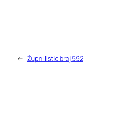
←
Župni listić broj 592