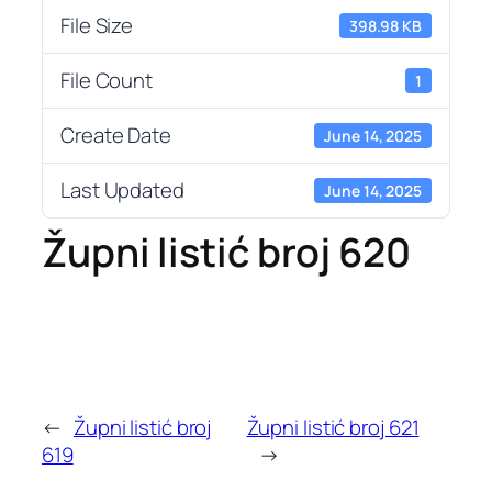
File Size
398.98 KB
File Count
1
Create Date
June 14, 2025
Last Updated
June 14, 2025
Župni listić broj 620
←
Župni listić broj
Župni listić broj 621
619
→