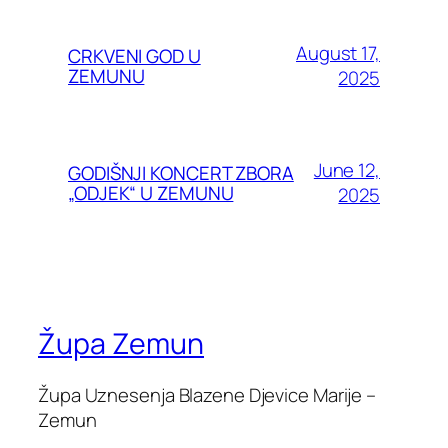
August 17,
CRKVENI GOD U
ZEMUNU
2025
June 12,
GODIŠNJI KONCERT ZBORA
„ODJEK“ U ZEMUNU
2025
Župa Zemun
Župa Uznesenja Blazene Djevice Marije –
Zemun