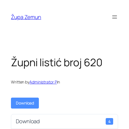
Skip
to
Župa Zemun
content
Župni listić broj 620
Written by
Administrator P
in
Download
Download
4