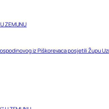
A U ZEMUNU
ospodinovog iz Piškorevaca posjetili Župu U
K“ U ZEMUNU