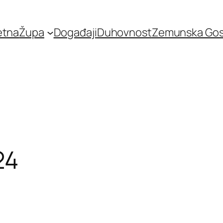
etna
Župa
Događaji
Duhovnost
Zemunska Go
24