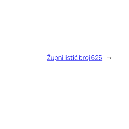
Župni listić broj 625
→