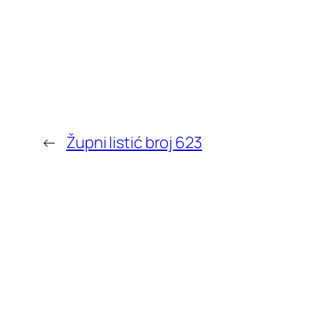
←
Župni listić broj 623