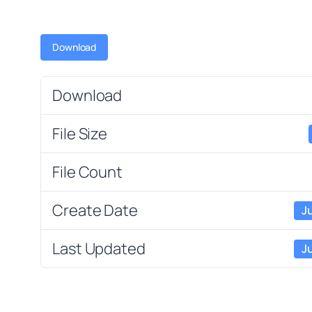
Download
Download
File Size
File Count
Create Date
Ju
Last Updated
Ju