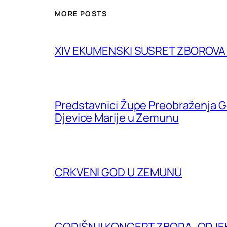
MORE POSTS
XIV EKUMENSKI SUSRET ZBOROV
Predstavnici Župe Preobraženja G
Djevice Marije u Zemunu
CRKVENI GOD U ZEMUNU
GODIŠNJI KONCERT ZBORA „ODJE