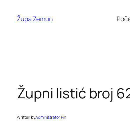
Skip
to
Župa Zemun
Poč
content
Župni listić broj 6
Written by
Administrator P
in