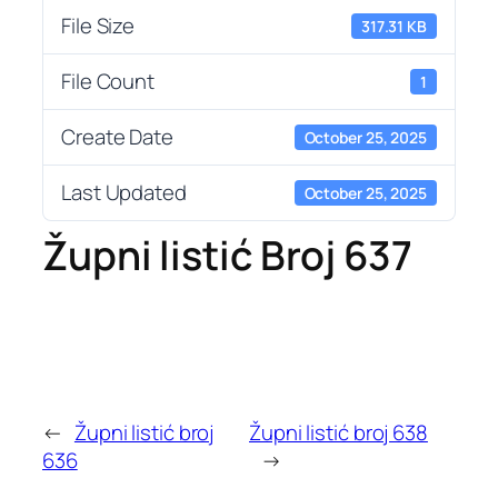
File Size
317.31 KB
File Count
1
Create Date
October 25, 2025
Last Updated
October 25, 2025
Župni listić Broj 637
←
Župni listić broj
Župni listić broj 638
636
→