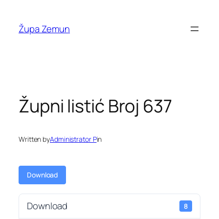
Skip
to
Župa Zemun
content
Župni listić Broj 637
Written by
Administrator P
in
Download
Download
8