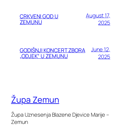
August 17,
CRKVENI GOD U
ZEMUNU
2025
June 12,
GODIŠNJI KONCERT ZBORA
„ODJEK“ U ZEMUNU
2025
Župa Zemun
Župa Uznesenja Blazene Djevice Marije –
Zemun