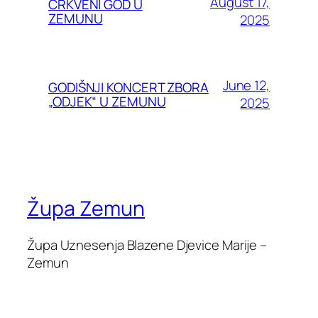
August 17,
CRKVENI GOD U
ZEMUNU
2025
June 12,
GODIŠNJI KONCERT ZBORA
„ODJEK“ U ZEMUNU
2025
Župa Zemun
Župa Uznesenja Blazene Djevice Marije –
Zemun