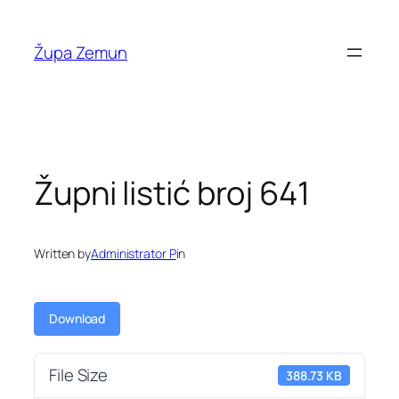
Skip
to
Župa Zemun
content
Župni listić broj 641
Written by
Administrator P
in
Download
File Size
388.73 KB