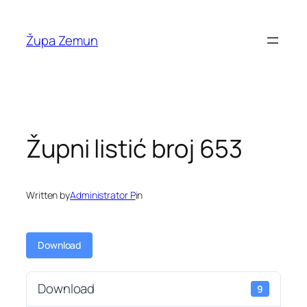
Skip
to
Župa Zemun
content
Župni listić broj 653
Written by
Administrator P
in
Download
Download
9