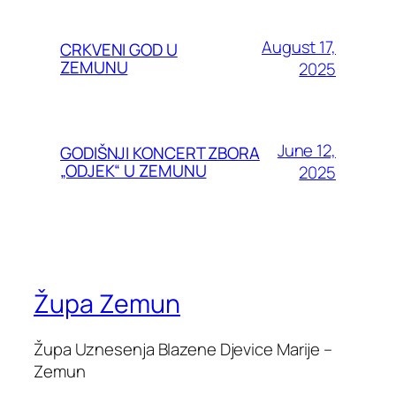
August 17,
CRKVENI GOD U
ZEMUNU
2025
June 12,
GODIŠNJI KONCERT ZBORA
„ODJEK“ U ZEMUNU
2025
Župa Zemun
Župa Uznesenja Blazene Djevice Marije –
Zemun