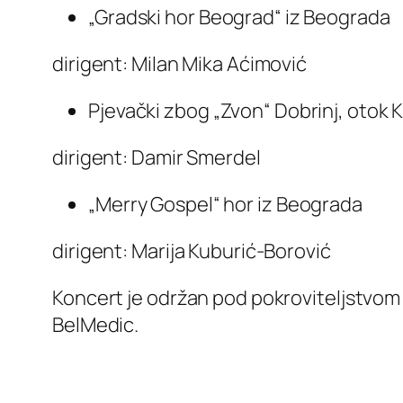
„Gradski hor Beograd“ iz Beograda
dirigent: Milan Mika Aćimović
Pjevački zbog „Zvon“ Dobrinj, otok K
dirigent: Damir Smerdel
„Merry Gospel“ hor iz Beograda
dirigent: Marija Kuburić-Borović
Koncert je održan pod pokroviteljstvom 
BelMedic.