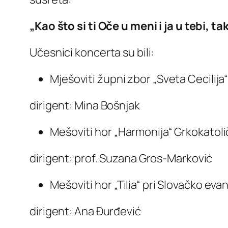
„Kao što si ti Oče u meni i ja u tebi, t
Učesnici koncerta su bili:
Mješoviti župni zbor „Sveta Cecilij
dirigent: Mina Bošnjak
Mešoviti hor „Harmonija“ Grkokatoli
dirigent: prof. Suzana Gros-Marković
Mešoviti hor „Tilia“ pri Slovačko eva
dirigent: Ana Đurđević