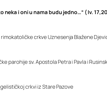
ako neka i oni u nama budu jedno…“ ( Iv. 17,20
a“ rimokatoličke crkve Uznesenja Blažene Djevi
čke parohije sv. Apostola Petra i Pavla i Rusi
ngelističkoj crkvi iz Stare Pazove