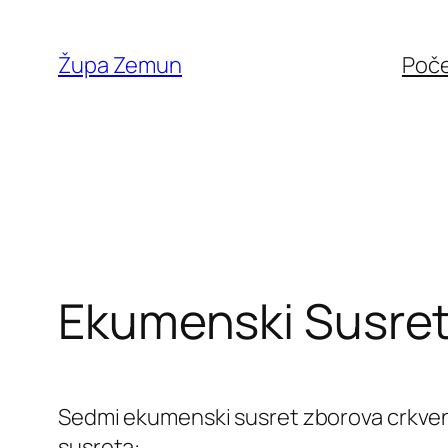
Skip
to
Župa Zemun
Poč
content
Ekumenski Susret
Sedmi ekumenski susret zborova crkveno
susreta: