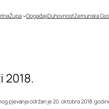
etna
Župa
Događaji
Duhovnost
Zemunska Go
i 2018.
g pjevanja održan je 20. oktobra 2018. godin