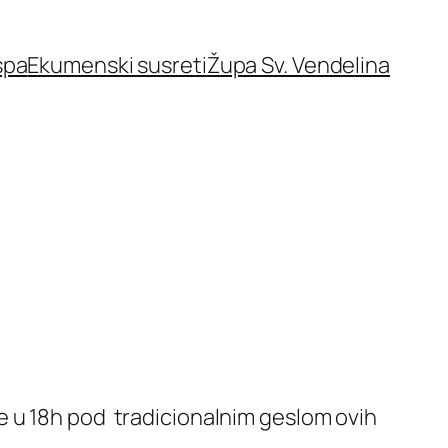
spa
Ekumenski susreti
Župa Sv. Vendelina
e u 18h pod tradicionalnim geslom ovih