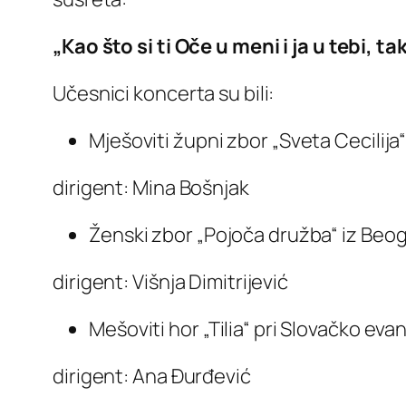
„Kao što si ti Oče u meni i ja u tebi, t
Učesnici koncerta su bili:
Mješoviti župni zbor „Sveta Cecilij
dirigent: Mina Bošnjak
Ženski zbor „Pojoča družba“ iz Beo
dirigent: Višnja Dimitrijević
Mešoviti hor „Tilia“ pri Slovačko eva
dirigent: Ana Đurđević