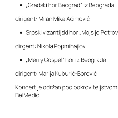
„Gradski hor Beograd“ iz Beograda
dirigent: Milan Mika Aćimović
Srpski vizantijski hor „Mojsije Petro
dirgent: Nikola Popmihajlov
„Merry Gospel“ hor iz Beograda
dirigent: Marija Kuburić-Borović
Koncert je održan pod pokroviteljstvom 
BelMedic.