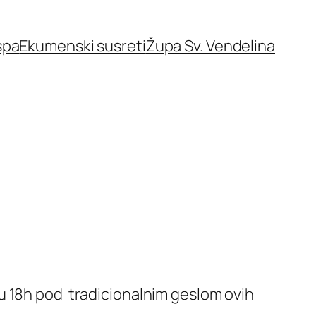
spa
Ekumenski susreti
Župa Sv. Vendelina
u 18h pod tradicionalnim geslom ovih