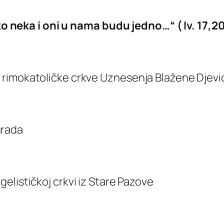
ako neka i oni u nama budu jedno…“ ( Iv. 17,20
a“ rimokatoličke crkve Uznesenja Blažene Djev
grada
ngelističkoj crkvi iz Stare Pazove