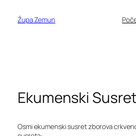
Skip
to
Župa Zemun
Poč
content
Ekumenski Susret
Osmi ekumenski susret zborova crkvenog
susreta: