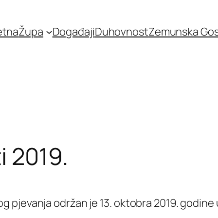
etna
Župa
Događaji
Duhovnost
Zemunska Go
i 2019.
 pjevanja održan je 13. oktobra 2019. godine 