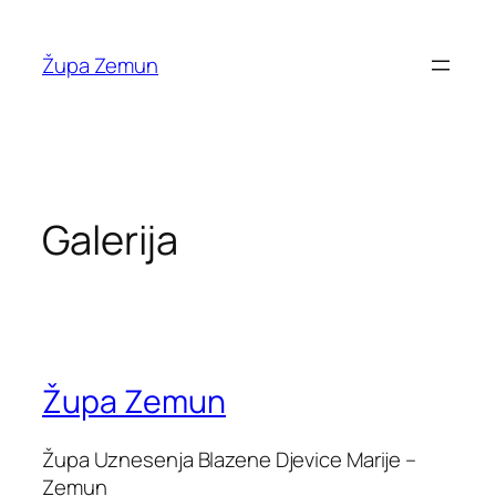
Skip
to
Župa Zemun
content
Galerija
Župa Zemun
Župa Uznesenja Blazene Djevice Marije –
Zemun