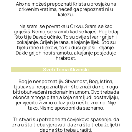
Ako ne možeš prepoznati Krista u prosjaku na
crkvenim vratima, nećeš ga prepoznati ni u
kaležu.
Ne srami se povratka u Crkvu. Srami se kad
griješiš. Nemoj se sramiti kad se kaješ. Pogledaj
što ti je Đavao učinio. To su dvije stvari: grijeh i
pokajanje. Grijeh je rana, a kajanje lijek. Što su
tijelu rane i lijekovi, to su duši grijesi i kajanje.
Dakle grijeh nosi sramotu, a kajanje posjeduje
hrabrost.
Sveti Toma Akvinski
Bog je nespoznatljiv. Stvarnost, Bog, Istina,
Ljubav su nespoznatljivi – što znači da ne mogu
biti obuhvaćeni racionalnim umom. Ovo treba da
okonča mnoga pitanja koja nam ljudi postavljaju,
jer vječito živimo u iluziji da nešto znamo. Nije
tako. Nismo sposobni da saznamo.
Tri stvari su potrebne za čovjekovo spasenje: da
zna u što treba vjerovati, da zna što treba željeti i
da zna što treba uraditi.