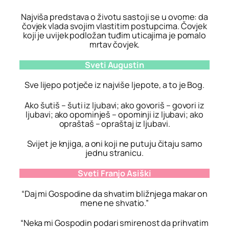
Najviša predstava o životu sastoji se u ovome: da
čovjek vlada svojim vlastitim postupcima. Čovjek
koji je uvijek podložan tuđim uticajima je pomalo
mrtav čovjek.
Sveti Augustin
Sve lijepo potječe iz najviše ljepote, a to je Bog.
Ako šutiš – šuti iz ljubavi; ako govoriš – govori iz
ljubavi;
ako opominješ – opominji iz ljubavi; ako
opraštaš – opraštaj iz ljubavi.
Svijet je knjiga, a oni koji ne putuju čitaju samo
jednu stranicu.
Sveti Franjo Asiški
“Daj mi Gospodine da shvatim bližnjega makar on
mene ne shvatio.”
“Neka mi Gospodin podari smirenost da prihvatim