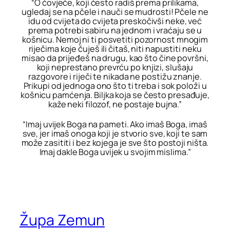
“O čovječe, koji često radiš prema prilikama,
ugledaj se na pčele i nauči se mudrosti! Pčele ne
idu od cvijeta do cvijeta preskočivši neke, već
prema potrebi sabiru na jednom i vraćaju se u
košnicu. Nemoj ni ti posvetiti pozornost mnogim
riječima koje čuješ ili čitaš, niti napustiti neku
misao da prijeđeš na drugu, kao što čine površni,
koji neprestano prevrću po knjizi, slušaju
razgovore i riječi te nikada ne postižu znanje.
Prikupi od jednoga ono što ti treba i sok položi u
košnicu pamćenja. Biljka koja se često presađuje,
kaže neki filozof, ne postaje bujna.”
“Imaj uvijek Boga na pameti. Ako imaš Boga, imaš
sve, jer imaš onoga koji je stvorio sve, koji te sam
može zasititi i bez kojega je sve što postoji ništa.
Imaj dakle Boga uvijek u svojim mislima.”
Župa Zemun