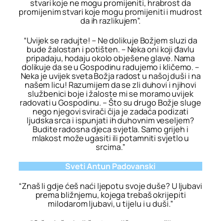
stvari koje ne mogu promijeniti, hrabrost da
promijenim stvari koje mogu promijeniti i mudrost
da ih razlikujem”.
“Uvijek se radujte! – Ne dolikuje Božjem sluzi da
bude žalostan i potišten. – Neka oni koji đavlu
pripadaju, hodaju okolo obješene glave. Nama
dolikuje da se u Gospodinu radujemo i kličemo. –
Neka je uvijek sveta Božja radost u našoj duši i na
našem licu! Razumijem da se zli duhovi i njihovi
službenici boje i žaloste mi se moramo uvijek
radovati u Gospodinu. – Što su drugo Božje sluge
nego njegovi svirači čija je zadaća podizati
ljudska srca i ispunjati ih duhovnim veseljem?
Budite radosna djeca svjetla. Samo grijeh i
mlakost može ugasiti ili potamniti svjetlo u
srcima.”
Sveti Antun Padovanski
“Znaš li gdje ćeš naći ljepotu svoje duše? U ljubavi
prema bližnjemu, kojega trebaš okrijepiti
milodarom ljubavi, u tijelu i u duši.”