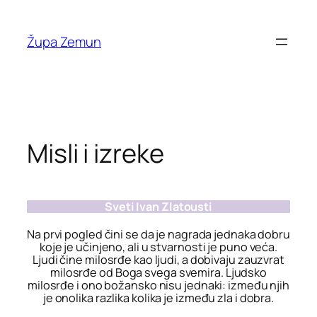
Skip
to
Župa Zemun
content
Misli i izreke
Sveti Ivan Zlatousti
Na prvi pogled čini se da je nagrada jednaka dobru
koje je učinjeno, ali u stvarnosti je puno veća.
Ljudi čine milosrđe kao ljudi, a dobivaju zauzvrat
milosrđe od Boga svega svemira. Ljudsko
milosrđe i ono božansko nisu jednaki: između njih
je onolika razlika kolika je između zla i dobra.