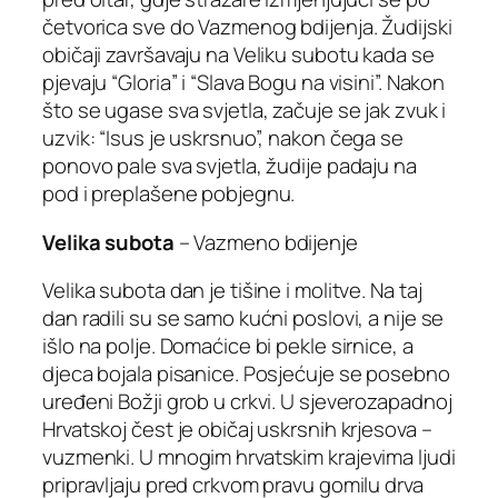
četvorica sve do Vazmenog bdijenja. Žudijski
običaji završavaju na Veliku subotu kada se
pjevaju “Gloria” i “Slava Bogu na visini”. Nakon
što se ugase sva svjetla, začuje se jak zvuk i
uzvik: “Isus je uskrsnuo”, nakon čega se
ponovo pale sva svjetla, žudije padaju na
pod i preplašene pobjegnu.
Velika subota
– Vazmeno bdijenje
Velika subota dan je tišine i molitve. Na taj
dan radili su se samo kućni poslovi, a nije se
išlo na polje. Domaćice bi pekle sirnice, a
djeca bojala pisanice. Posjećuje se posebno
uređeni Božji grob u crkvi. U sjeverozapadnoj
Hrvatskoj čest je običaj uskrsnih krjesova –
vuzmenki. U mnogim hrvatskim krajevima ljudi
pripravljaju pred crkvom pravu gomilu drva