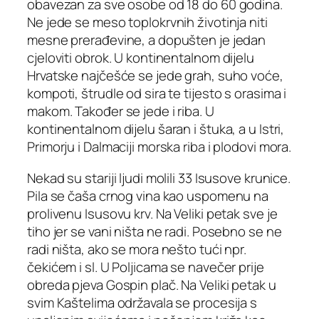
obavezan za sve osobe od 18 do 60 godina.
Ne jede se meso toplokrvnih životinja niti
mesne prerađevine, a dopušten je jedan
cjeloviti obrok. U kontinentalnom dijelu
Hrvatske najčešće se jede grah, suho voće,
kompoti, štrudle od sira te tijesto s orasima i
makom. Također se jede i riba. U
kontinentalnom dijelu šaran i štuka, a u Istri,
Primorju i Dalmaciji morska riba i plodovi mora.
Nekad su stariji ljudi molili 33 Isusove krunice.
Pila se čaša crnog vina kao uspomenu na
prolivenu Isusovu krv. Na Veliki petak sve je
tiho jer se vani ništa ne radi. Posebno se ne
radi ništa, ako se mora nešto tući npr.
čekićem i sl. U Poljicama se navečer prije
obreda pjeva Gospin plač. Na Veliki petak u
svim Kaštelima održavala se procesija s