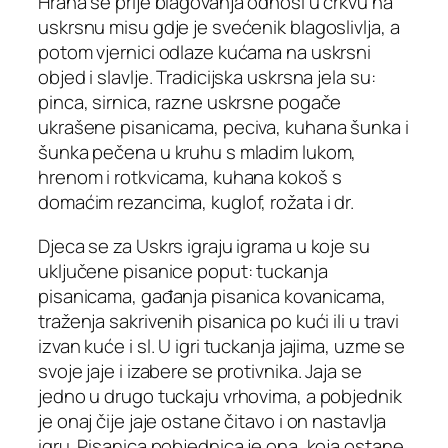
Hrana se prije blagovanja odnosi u crkvu na
uskrsnu misu gdje je svećenik blagoslivlja, a
potom vjernici odlaze kućama na uskrsni
objed i slavlje. Tradicijska uskrsna jela su:
pinca, sirnica, razne uskrsne pogače
ukrašene pisanicama, peciva, kuhana šunka i
šunka pečena u kruhu s mladim lukom,
hrenom i rotkvicama, kuhana kokoš s
domaćim rezancima, kuglof, rožata i dr.
Djeca se za Uskrs igraju igrama u koje su
uključene pisanice poput: tuckanja
pisanicama, gađanja pisanica kovanicama,
traženja sakrivenih pisanica po kući ili u travi
izvan kuće i sl. U igri tuckanja jajima, uzme se
svoje jaje i izabere se protivnika. Jaja se
jedno u drugo tuckaju vrhovima, a pobjednik
je onaj čije jaje ostane čitavo i on nastavlja
igru. Pisanica pobjednica je ona, koja ostane