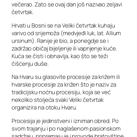
večerao. Zato se ovaj dan još nazivao zeljavi
četvrtak.
Hrvati u Bosni se na Veliki četvrtak kuhaju
varivo od srijemoža (medvjeđi luk, lat. Allium
ursinum). Ranije je bio, a ponegdje se i
zadržao običaj bijeljenje ili vapnjenje kuće.
Kuća se čisti i obnavlja, kao što se teži
čišćenju duše.
Na Hvaru su glasovite procesije za križem ili
hvarske procesije za križen što je naziv za
tradicijsku noćnu procesiju, koja se već
nekoliko stoljeća svaki Veliki četvrtak
organizira na otoku Hvaru.
Procesija je jedinstveni i izniman obred. Po
svom trajanju i po naglašenom pasionskom
sadržaju, pripremaju je i provode bratovštine,