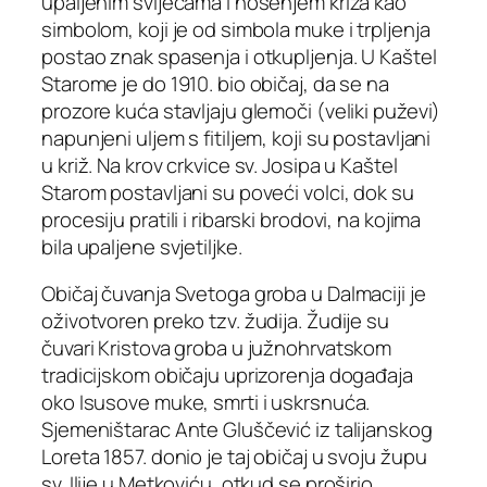
upaljenim svijećama i nošenjem križa kao
simbolom, koji je od simbola muke i trpljenja
postao znak spasenja i otkupljenja. U Kaštel
Starome je do 1910. bio običaj, da se na
prozore kuća stavljaju glemoči (veliki puževi)
napunjeni uljem s fitiljem, koji su postavljani
u križ. Na krov crkvice sv. Josipa u Kaštel
Starom postavljani su poveći volci, dok su
procesiju pratili i ribarski brodovi, na kojima
bila upaljene svjetiljke.
Običaj čuvanja Svetoga groba u Dalmaciji je
oživotvoren preko tzv. žudija. Žudije su
čuvari Kristova groba u južnohrvatskom
tradicijskom običaju uprizorenja događaja
oko Isusove muke, smrti i uskrsnuća.
Sjemeništarac Ante Gluščević iz talijanskog
Loreta 1857. donio je taj običaj u svoju župu
sv. Ilije u Metkoviću, otkud se proširio