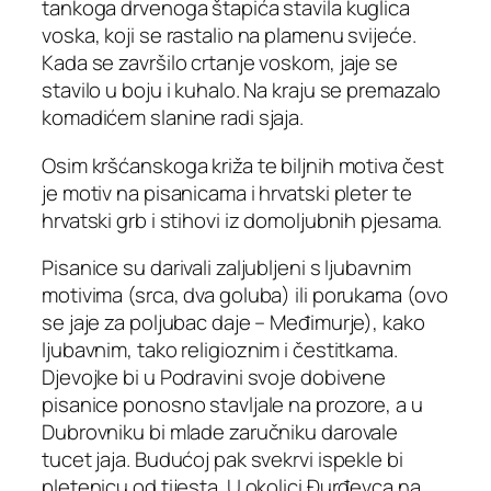
tankoga drvenoga štapića stavila kuglica
voska, koji se rastalio na plamenu svijeće.
Kada se završilo crtanje voskom, jaje se
stavilo u boju i kuhalo. Na kraju se premazalo
komadićem slanine radi sjaja.
Osim kršćanskoga križa te biljnih motiva čest
je motiv na pisanicama i hrvatski pleter te
hrvatski grb i stihovi iz domoljubnih pjesama.
Pisanice su darivali zaljubljeni s ljubavnim
motivima (srca, dva goluba) ili porukama (ovo
se jaje za poljubac daje – Međimurje), kako
ljubavnim, tako religioznim i čestitkama.
Djevojke bi u Podravini svoje dobivene
pisanice ponosno stavljale na prozore, a u
Dubrovniku bi mlade zaručniku darovale
tucet jaja. Budućoj pak svekrvi ispekle bi
pletenicu od tijesta. U okolici Đurđevca na