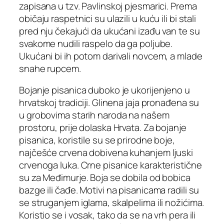
zapisana u tzv. Pavlinskoj pjesmarici. Prema
običaju raspetnici su ulazili u kuću ili bi stali
pred nju čekajući da ukućani izađu van te su
svakome nudili raspelo da ga poljube.
Ukućani bi ih potom darivali novcem, a mlade
snahe rupcem.
Bojanje pisanica duboko je ukorijenjeno u
hrvatskoj tradiciji. Glinena jaja pronađena su
u grobovima starih naroda na našem
prostoru, prije dolaska Hrvata. Za bojanje
pisanica, koristile su se prirodne boje,
najčešće crvena dobivena kuhanjem ljuski
crvenoga luka. Crne pisanice karakteristične
su za Međimurje. Boja se dobila od bobica
bazge ili čađe. Motivi na pisanicama radili su
se struganjem iglama, skalpelima ili nožićima.
Koristio se i vosak, tako da se na vrh pera ili