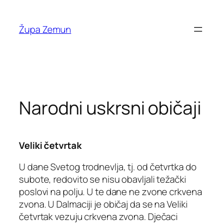
Skip
to
Župa Zemun
content
Narodni uskrsni običaji
Veliki četvrtak
U dane Svetog trodnevlja, tj. od četvrtka do
subote, redovito se nisu obavljali težački
poslovi na polju. U te dane ne zvone crkvena
zvona. U Dalmaciji je običaj da se na Veliki
četvrtak vezuju crkvena zvona. Dječaci