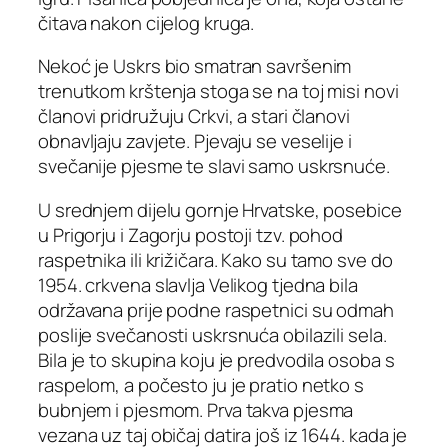
čitava nakon cijelog kruga.
Nekoć je Uskrs bio smatran savršenim
trenutkom krštenja stoga se na toj misi novi
članovi pridružuju Crkvi, a stari članovi
obnavljaju zavjete. Pjevaju se veselije i
svečanije pjesme te slavi samo uskrsnuće.
U srednjem dijelu gornje Hrvatske, posebice
u Prigorju i Zagorju postoji tzv. pohod
raspetnika ili križičara. Kako su tamo sve do
1954. crkvena slavlja Velikog tjedna bila
održavana prije podne raspetnici su odmah
poslije svečanosti uskrsnuća obilazili sela.
Bila je to skupina koju je predvodila osoba s
raspelom, a počesto ju je pratio netko s
bubnjem i pjesmom. Prva takva pjesma
vezana uz taj običaj datira još iz 1644. kada je