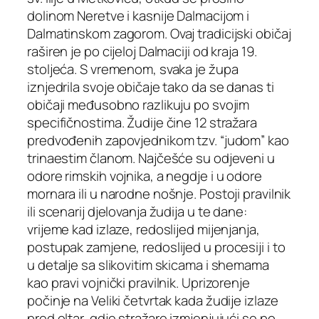
dolinom Neretve i kasnije Dalmacijom i
Dalmatinskom zagorom. Ovaj tradicijski običaj
raširen je po cijeloj Dalmaciji od kraja 19.
stoljeća. S vremenom, svaka je župa
iznjedrila svoje običaje tako da se danas ti
običaji međusobno razlikuju po svojim
specifičnostima. Žudije čine 12 stražara
predvođenih zapovjednikom tzv. “judom” kao
trinaestim članom. Najčešće su odjeveni u
odore rimskih vojnika, a negdje i u odore
mornara ili u narodne nošnje. Postoji pravilnik
ili scenarij djelovanja žudija u te dane:
vrijeme kad izlaze, redoslijed mijenjanja,
postupak zamjene, redoslijed u procesiji i to
u detalje sa slikovitim skicama i shemama
kao pravi vojnički pravilnik. Uprizorenje
počinje na Veliki četvrtak kada žudije izlaze
pred oltar, gdje stražare izmjenjujući se po