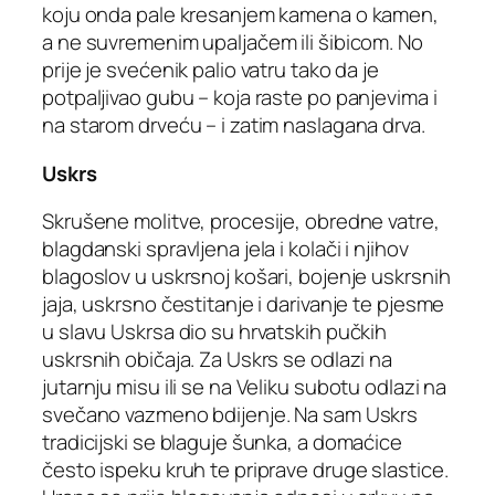
koju onda pale kresanjem kamena o kamen,
a ne suvremenim upaljačem ili šibicom. No
prije je svećenik palio vatru tako da je
potpaljivao gubu – koja raste po panjevima i
na starom drveću – i zatim naslagana drva.
Uskrs
Skrušene molitve, procesije, obredne vatre,
blagdanski spravljena jela i kolači i njihov
blagoslov u uskrsnoj košari, bojenje uskrsnih
jaja, uskrsno čestitanje i darivanje te pjesme
u slavu Uskrsa dio su hrvatskih pučkih
uskrsnih običaja. Za Uskrs se odlazi na
jutarnju misu ili se na Veliku subotu odlazi na
svečano vazmeno bdijenje. Na sam Uskrs
tradicijski se blaguje šunka, a domaćice
često ispeku kruh te priprave druge slastice.