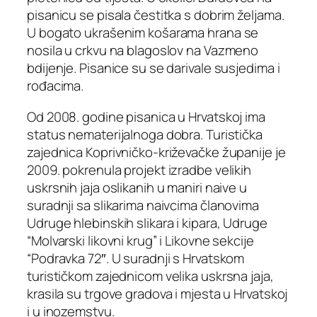
pisanicu se pisala čestitka s dobrim željama.
U bogato ukrašenim košarama hrana se
nosila u crkvu na blagoslov na Vazmeno
bdijenje. Pisanice su se darivale susjedima i
rođacima.
Od 2008. godine pisanica u Hrvatskoj ima
status nematerijalnoga dobra. Turistička
zajednica Koprivničko-križevačke županije je
2009. pokrenula projekt izradbe velikih
uskrsnih jaja oslikanih u maniri naive u
suradnji sa slikarima naivcima članovima
Udruge hlebinskih slikara i kipara, Udruge
“Molvarski likovni krug” i Likovne sekcije
“Podravka 72″. U suradnji s Hrvatskom
turističkom zajednicom velika uskrsna jaja,
krasila su trgove gradova i mjesta u Hrvatskoj
i u inozemstvu.