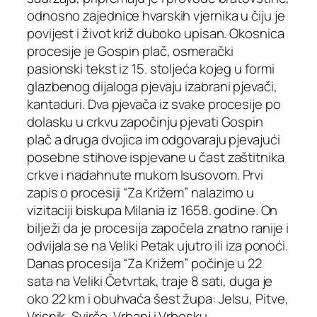
odnosno zajednice hvarskih vjernika u čiju je
povijest i život križ duboko upisan. Okosnica
procesije je Gospin plač, osmerački
pasionski tekst iz 15. stoljeća kojeg u formi
glazbenog dijaloga pjevaju izabrani pjevači,
kantaduri. Dva pjevača iz svake procesije po
dolasku u crkvu započinju pjevati Gospin
plač a druga dvojica im odgovaraju pjevajući
posebne stihove ispjevane u čast zaštitnika
crkve i nadahnute mukom Isusovom. Prvi
zapis o procesiji “Za Križem” nalazimo u
vizitaciji biskupa Milania iz 1658. godine. On
bilježi da je procesija započela znatno ranije i
odvijala se na Veliki Petak ujutro ili iza ponoći.
Danas procesija “Za Križem” počinje u 22
sata na Veliki Četvrtak, traje 8 sati, duga je
oko 22 km i obuhvaća šest župa: Jelsu, Pitve,
Vrisnik, Svirče, Vrbanj i Vrbosku.