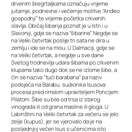
drvenim škegrtaljkama označuju vrijeme
jutarnje, podnevne i večernje molitve “Anđeo
gospodnji” te vrijeme početka crkvenih
slavlja. Običaj šibanja poznat je u Istri i u
Slavoniji, gdje se naziva “šibarine”. Negdje se
na Veliki četvrtak poslije tri sata ne dira u
zemlju i ide se na misu. U Dalmaciji, gdje se
na Veliki četvrtak, a negdje u sve dane
Svetog trodnevlja udara šibama po crkvenim
klupama tako dugo dok se ne izlome šibe, a
čin se naziva “tući barabana” pa naziv
podsjeća na Barabu, sudionika Isusova
procesa pred rimskim upraviteljem Poncijem
Pilatom. Šibe su bile od trsa iz starog
vinograda ili od grana masline ili gloga. U
Labinštini na Veliki četvrtak za večeru se jelo
zelje (kupus), jer se vjerovalo da je na
posljednjoj večeri Isus s učenicima isto