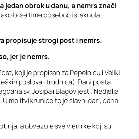
va jedan obrok u danu, a nemrs znači
kako bi se time posebno istaknula
kva propisuje strogi post i nemrs.
o, jer je nemrs.
st, koji je propisan za Pepelnicu i Veliki
teških poslova i trudnica). Dani posta
gdana sv. Josipa i Blagovijesti. Nedjelja
U molitvi krunice to je slavni dan, dana
tinja, a obvezuje sve vjernike koji su