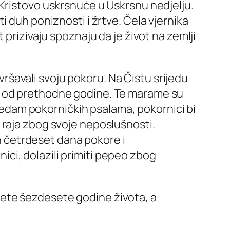
 Kristovo uskrsnuće u Uskrsnu nedjelju.
i duh poniznosti i žrtve. Čela vjernika
t prizivaju spoznaju da je život na zemlji
zvršavali svoju pokoru. Na Čistu srijedu
i od prethodne godine. Te marame su
i sedam pokorničkih psalama, pokornici bi
 iz raja zbog svoje neposlušnosti.
on četrdeset dana pokore i
nici, dolazili primiti pepeo zbog
ete šezdesete godine života, a