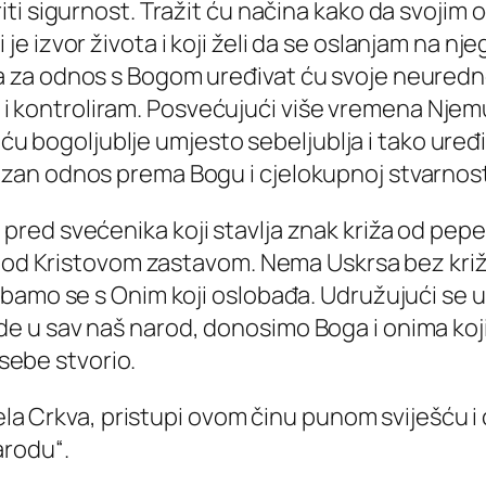
oriti sigurnost. Tražit ću načina kako da svoji
i je izvor života i koji želi da se oslanjam na 
na za odnos s Bogom uređivat ću svoje neuredn
i kontroliram. Posvećujući više vremena Njem
 bogoljublje umjesto sebeljublja i tako uređiv
nizan odnos prema Bogu i cjelokupnoj stvarnost
red svećenika koji stavlja znak križa od pepe
e pod Kristovom zastavom. Nema Uskrsa bez kr
žbamo se s Onim koji oslobađa. Udružujući se 
 u sav naš narod, donosimo Boga i onima koji
 sebe stvorio.
jela Crkva, pristupi ovom činu punom sviješću i
arodu“.