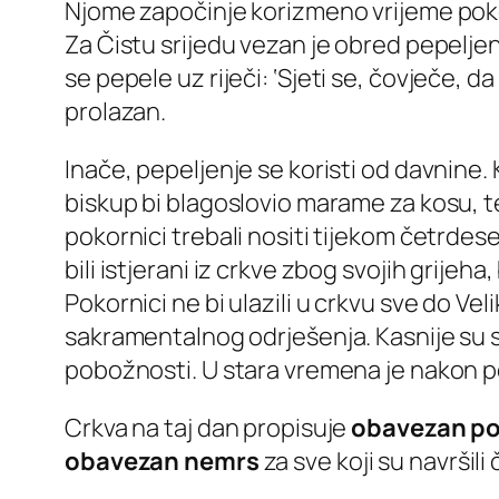
Njome započinje korizmeno vrijeme pokor
Za Čistu srijedu vezan je obred pepeljen
se pepele uz riječi: ‘
Sjeti se, čovječe, da 
prolazan.
Inače, pepeljenje se koristi od davnine. K
biskup bi blagoslovio marame za kosu, 
pokornici trebali nositi tijekom četrdes
bili istjerani iz crkve zbog svojih grijeh
Pokornici ne bi ulazili u crkvu sve do Ve
sakramentalnog odrješenja. Kasnije su svi 
pobožnosti. U stara vremena je nakon pep
Crkva na taj dan propisuje
obavezan po
obavezan nemrs
za sve koji su navršil