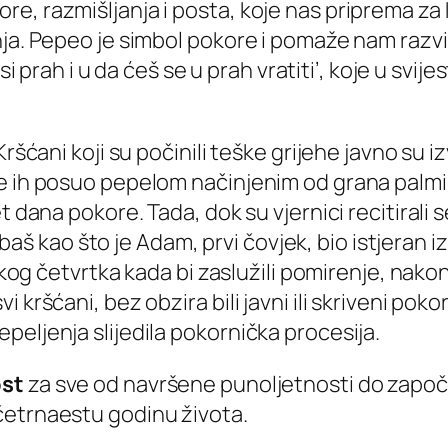
e, razmišljanja i posta, koje nas priprema za
ja. Pepeo je simbol pokore i pomaže nam razvit
si prah i u da ćeš se u prah vratiti’,
koje u svijes
ršćani koji su počinili teške grijehe javno su i
te ih posuo pepelom načinjenim od grana palm
et dana pokore. Tada, dok su vjernici recitiral
a, baš kao što je Adam, prvi čovjek, bio istjeran
likog četvrtka kada bi zaslužili pomirenje, nak
kršćani, bez obzira bili javni ili skriveni pokor
eljenja slijedila pokornička procesija.
st
za sve od navršene punoljetnosti do započ
i četrnaestu godinu života.