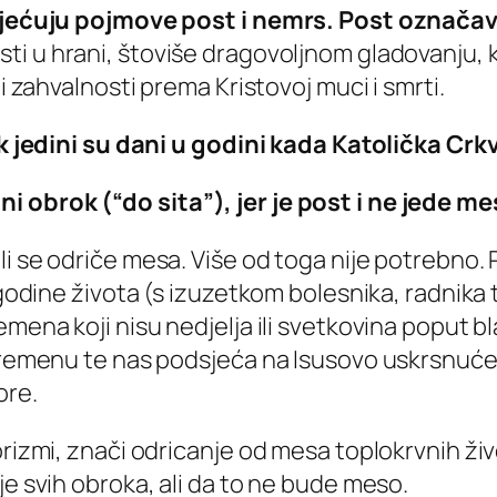
tovjećuju pojmove post i nemrs. Post označa
ti u hrani, štoviše dragovoljnom gladovanju, 
 i zahvalnosti prema Kristovoj muci i smrti.
tak jedini su dani u godini kada Katolička Cr
 obrok (“do sita”), jer je post i ne jede mes
 se odriče mesa. Više od toga nije potrebno. Po
 godine života (s izuzetkom bolesnika, radnika 
mena koji nisu nedjelja ili svetkovina poput bla
vremenu te nas podsjeća na Isusovo uskrsnuće. 
ore.
rizmi, znači odricanje od mesa toplokrvnih živo
je svih obroka, ali da to ne bude meso.