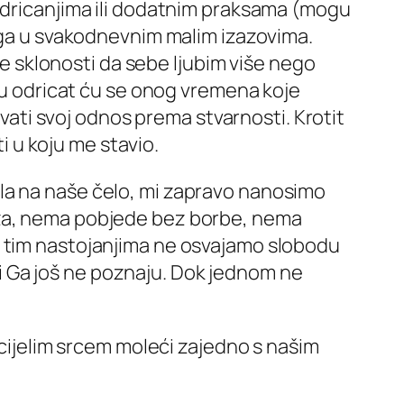
m odricanjima ili dodatnim praksama (mogu
njega u svakodnevnim malim izazovima.
e sklonosti da sebe ljubim više nego
u odricat ću se onog vremena koje
ati svoj odnos prema stvarnosti. Krotit
i u koju me stavio.
la na naše čelo, mi zapravo nanosimo
iža, nema pobjede bez borbe, nema
u tim nastojanjima ne osvajamo slobodu
 Ga još ne poznaju. Dok jednom ne
 cijelim srcem moleći zajedno s našim