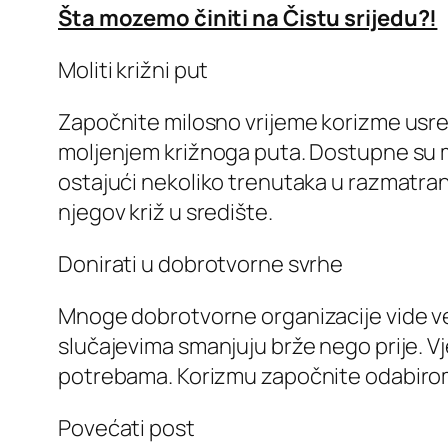
Šta mozemo činiti na Čistu srijedu?!
Moliti križni put
Započnite milosno vrijeme korizme usre
moljenjem križnoga puta. Dostupne su m
ostajući nekoliko trenutaka u razmatranju
njegov križ u središte.
Donirati u dobrotvorne svrhe
Mnoge dobrotvorne organizacije vide ve
slučajevima smanjuju brže nego prije. V
potrebama. Korizmu započnite odabirom
Povećati post