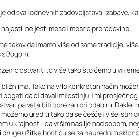
je od svakodnevnih zadovoljstava i zabave, kari
 najesti, ne jesti meso i mesne prerađevine
e takav da imamo više od same tradicije, više o
os s Bogom.
ožemo ostvariti to
više
tako što ćemo u vrijeme
bilo bližnjima. Tako na vrlo konkretan način mo
bogati da bi davali milostinju. I mi prosječn
tvari pa valja biti oprezan pri odabiru. Dakle
 možemo urediti tako da se češće i više istih 
idem u krajnosti i da vršim nasilje nad sobom, 
 i druge užitke borit ću se sa neurednim sklono