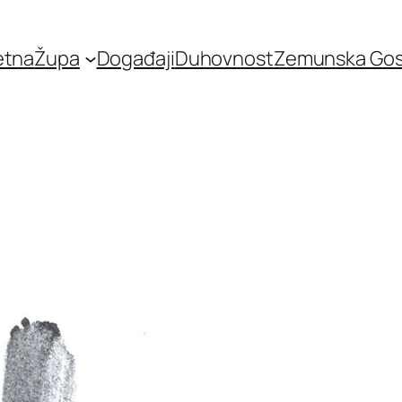
etna
Župa
Događaji
Duhovnost
Zemunska Go