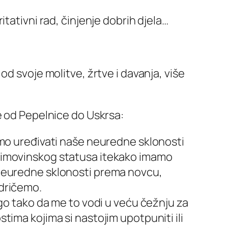
tativni rad, činjenje dobrih djela…
d svoje molitve, žrtve i davanja, više
 od Pepelnice do Uskrsa:
žemo uređivati naše neuredne sklonosti
og imovinskog statusa itekako imamo
, neuredne sklonosti prema novcu,
odričemo.
nego tako da me to vodi u veću čežnju za
stima kojima si nastojim upotpuniti ili