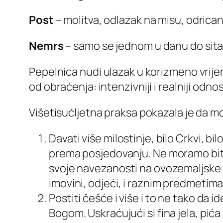
Post
– molitva, odlazak na misu, odrican
Nemrs
– samo se jednom u danu do sita
Pepelnica nudi ulazak u korizmeno vrijem
od obraćenja: intenzivniji i realniji odn
Višetisućljetna praksa pokazala je da m
Davati više milostinje, bilo Crkvi, 
prema posjedovanju. Ne moramo biti 
svoje navezanosti na ovozemaljske s
imovini, odjeći, i raznim predmetima
Postiti češće i više i to ne tako da 
Bogom. Uskraćujući si fina jela, pića