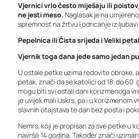
Vjernici vrlo često miješaju ili pois
ne jesti meso.
Naglasak je na umjerenos
spremnost na žrtvu i odricanje iz ljubavi
Pepelnica ili Čista srijeda i Veliki pe
Vjernik toga dana jede samo jedan puni
U ostale petke uzima redovite obroke, ali
petak, znači da se katolici od 18. do 60.
mogu biti svi ostali dani korizmenoga vre
je uvijek mali Uskrs, pa i u korizmenom 
slavnih otajstava te dan bez posta i pok
Nemrs, koji je propisan za sve petke u ko
navršili 14 godina. Također znači uziman