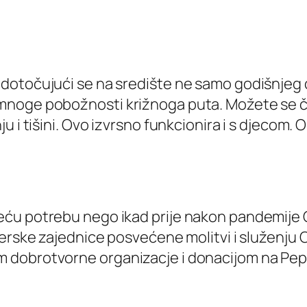
dotočujući se na središte ne samo godišnjeg d
noge pobožnosti križnoga puta. Možete se čak
 i tišini. Ovo izvrsno funkcionira i s djecom. 
ću potrebu nego ikad prije nakon pandemije CO
jerske zajednice posvećene molitvi i služenju 
 dobrotvorne organizacje i donacijom na Pep