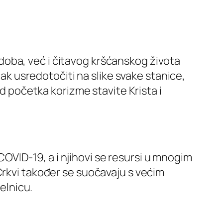
oba, već i čitavog kršćanskog života
 usredotočiti na slike svake stanice,
Od početka korizme stavite Krista i
VID-19, a i njihovi se resursi u mnogim
Crkvi također se suočavaju s većim
elnicu.