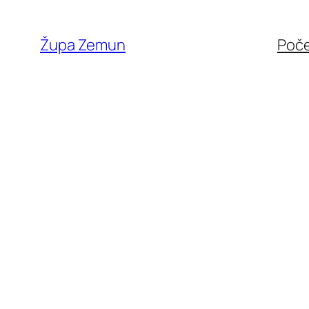
Skip
to
Župa Zemun
Poč
content