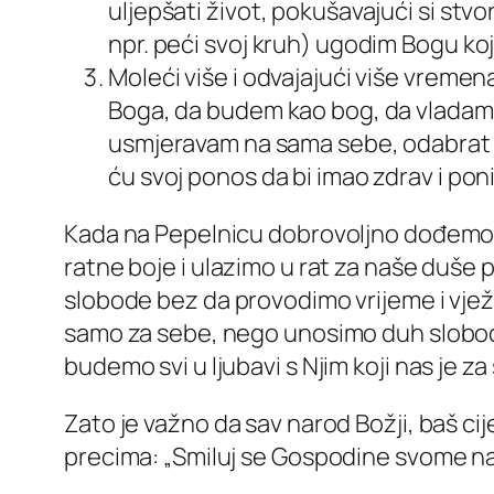
uljepšati život, pokušavajući si stv
npr. peći svoj kruh) ugodim Bogu koj
Moleći više i odvajajući više vreme
Boga, da budem kao bog, da vladam 
usmjeravam na sama sebe, odabrat ću
ću svoj ponos da bi imao zdrav i po
Kada na Pepelnicu dobrovoljno dođemo p
ratne boje i ulazimo u rat za naše duš
slobode bez da provodimo vrijeme i vje
samo za sebe, nego unosimo duh slobode
budemo svi u ljubavi s Njim koji nas je za
Zato je važno da sav narod Božji, baš ci
precima: „Smiluj se Gospodine svome n