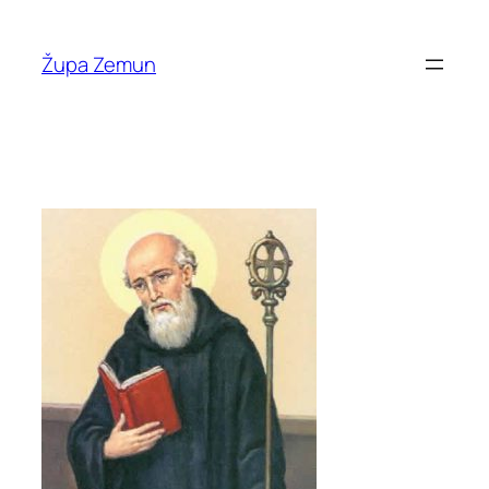
Skip
to
Župa Zemun
content