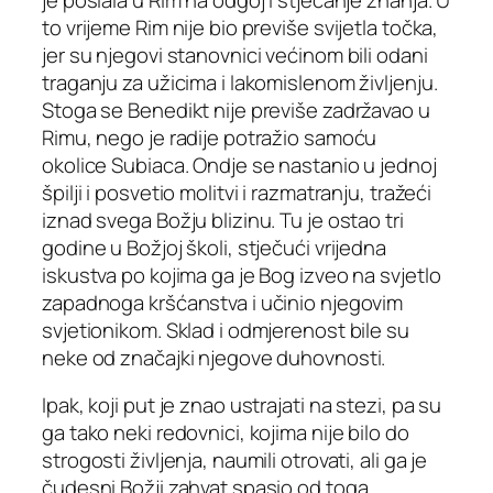
to vrijeme Rim nije bio previše svijetla točka,
jer su njegovi stanovnici većinom bili odani
traganju za užicima i lakomislenom življenju.
Stoga se Benedikt nije previše zadržavao u
Rimu, nego je radije potražio samoću
okolice Subiaca. Ondje se nastanio u jednoj
špilji i posvetio molitvi i razmatranju, tražeći
iznad svega Božju blizinu. Tu je ostao tri
godine u Božjoj školi, stječući vrijedna
iskustva po kojima ga je Bog izveo na svjetlo
zapadnoga kršćanstva i učinio njegovim
svjetionikom. Sklad i odmjerenost bile su
neke od značajki njegove duhovnosti.
Ipak, koji put je znao ustrajati na stezi, pa su
ga tako neki redovnici, kojima nije bilo do
strogosti življenja, naumili otrovati, ali ga je
čudesni Božji zahvat spasio od toga.