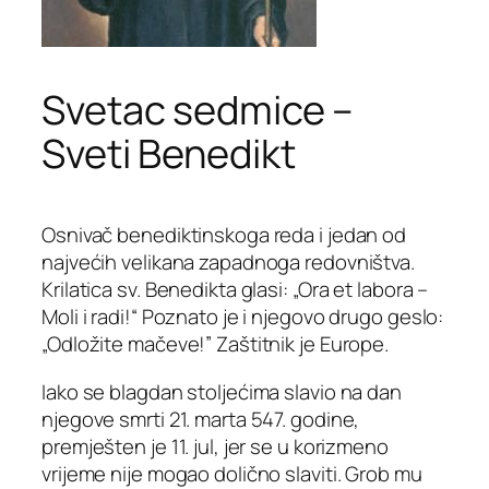
Svetac sedmice –
Sveti Benedikt
Osnivač benediktinskoga reda i jedan od
najvećih velikana zapadnoga redovništva.
Krilatica sv. Benedikta glasi: „Ora et labora –
Moli i radi!“ Poznato je i njegovo drugo geslo:
„Odložite mačeve!” Zaštitnik je Europe.
Iako se blagdan stoljećima slavio na dan
njegove smrti 21. marta 547. godine,
premješten je 11. jul, jer se u korizmeno
vrijeme nije mogao dolično slaviti. Grob mu