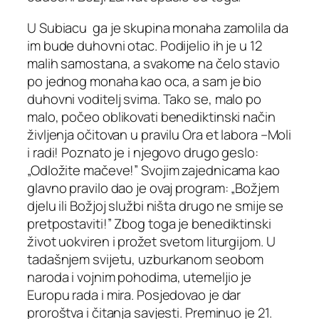
U Subiacu ga je skupina monaha zamolila da
im bude duhovni otac. Podijelio ih je u 12
malih samostana, a svakome na čelo stavio
po jednog monaha kao oca, a sam je bio
duhovni voditelj svima. Tako se, malo po
malo, počeo oblikovati benediktinski način
življenja očitovan u pravilu Ora et labora –Moli
i radi! Poznato je i njegovo drugo geslo:
„Odložite mačeve!” Svojim zajednicama kao
glavno pravilo dao je ovaj program: „Božjem
djelu ili Božjoj službi ništa drugo ne smije se
pretpostaviti!” Zbog toga je benediktinski
život uokviren i prožet svetom liturgijom. U
tadašnjem svijetu, uzburkanom seobom
naroda i vojnim pohodima, utemeljio je
Europu rada i mira. Posjedovao je dar
proroštva i čitanja savjesti. Preminuo je 21.