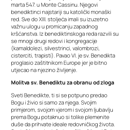
marta 547. u Monte Cassinu. Njegovi
benediktinci najstariji su katolički monaški
red. Sve do XIII. stoljeća imali su izuzetno
važnu ulogu u promicanju zapadnog
kršćanstva. Iz benediktinskoga reda razvili su
se mnogi drugi redovi i kongregacije
(kamaldolezi, silvestrinci, valombrozi,
cisterciti, trapisti). Pavao VI. je sv. Benedikta
proglasio zaštitnikom Europe jer je bitno
utjecao na njezino življenje.
Molitva sv. Benediktu za obranu od zloga
Sveti Benedikte, ti si se potpuno predao
Bogu i živio si samo za njega. Svojim
primjerom, svojom vjerom i svojom ljubavlju
prema Bogu potaknuo si tolike plemenite
duše da prihvate ideale redovničkog života.