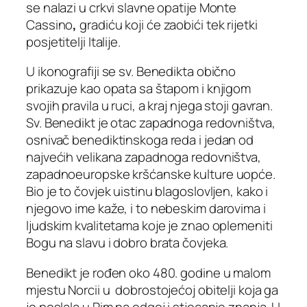
se nalazi u crkvi slavne opatije Monte
Cassino
,
gradiću koji će zaobići tek rijetki
posjetitelji Italije.
U ikonografiji se sv. Benedikta obično
prikazuje kao opata sa štapom i knjigom
svojih pravila u ruci, a kraj njega stoji gavran.
Sv. Benedikt je otac zapadnoga redovništva,
osnivač benediktinskoga reda i jedan od
najvećih velikana zapadnoga redovništva,
zapadnoeuropske kršćanske kulture uopće.
Bio je to čovjek uistinu blagoslovljen, kako i
njegovo ime kaže, i to nebeskim darovima i
ljudskim kvalitetama koje je znao oplemeniti
Bogu na slavu i dobro brata čovjeka.
Benedikt je rođen oko 480. godine u malom
mjestu Norcii u dobrostojećoj obitelji koja ga
je poslala u Rim na odgoj i stjecanje znanja. U