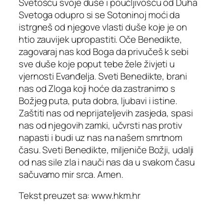
Svetošću svoje duše i poučljivošću od Duha
Svetoga odupro si se Sotoninoj moći da
istrgneš od njegove vlasti duše koje je on
htio zauvijek upropastiti. Oče Benedikte,
zagovaraj nas kod Boga da privučeš k sebi
sve duše koje poput tebe žele živjeti u
vjernosti Evanđelja. Sveti Benedikte, brani
nas od Zloga koji hoće da zastranimo s
Božjeg puta, puta dobra, ljubavi i istine.
Zaštiti nas od neprijateljevih zasjeda, spasi
nas od njegovih zamki, učvrsti nas protiv
napasti i budi uz nas na našem smrtnom
času. Sveti Benedikte, miljeniče Božji, udalji
od nas sile zla i nauči nas da u svakom času
sačuvamo mir srca. Amen.
Tekst preuzet sa: www.hkm.hr