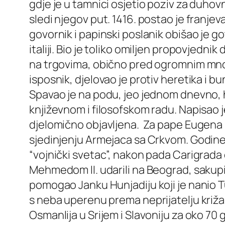
gdje je u tamnici osjetio poziv za duhov
sledi njegov put. 1416. postao je franje
govornik i papinski poslanik obišao je g
italiji. Bio je toliko omiljen propovjedn
na trgovima, obično pred ogromnim mnošt
isposnik, djelovao je protiv heretika i bun
Spavao je na podu, jeo jednom dnevno, ho
književnom i filosofskom radu. Napisao je
djelomično objavljena. Za pape Eugena I
sjedinjenju Armejaca sa Crkvom. Godine 
“vojnički svetac”, nakon pada Carigrada o
Mehmedom II. udarili na Beograd, sakupio 
pomogao Janku Hunjadiju koji je nanio T
s neba uperenu prema neprijatelju križa
Osmanlija u Srijem i Slavoniju za oko 70