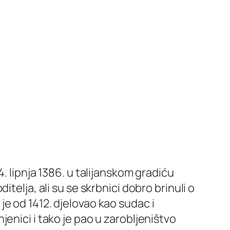
. lipnja 1386. u talijanskom gradiću
telja, ali su se skrbnici dobro brinuli o
o je od 1412. djelovao kao sudac i
enici i tako je pao u zarobljeništvo