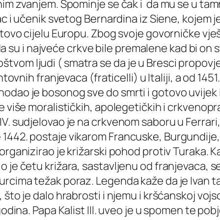
nim zvanjem. Spominje se čak i da mu se u tamn
vac i učenik svetog Bernardina iz Siene, kojem 
otovo cijelu Europu. Zbog svoje govorničke vješ
ik da su i najveće crkve bile premalene kad bi o
vom ljudi ( smatra se da je u Bresci propovjed
tovnih franjevaca (fraticelli) u Italiji, a od 14
dao je bosonog sve do smrti i gotovo uvijek iš
 više moralističkih, apolegetičkih i crkvenopra
V. sudjelovao je na crkvenom saboru u Ferrari,
1442. postaje vikarom Francuske, Burgundije, E
rganizirao je križarski pohod protiv Turaka. Ka
je četu križara, sastavljenu od franjevaca, sel
urcima težak poraz. Legenda kaže da je Ivan ta
, što je dalo hrabrosti i njemu i kršćanskoj v
 godina. Papa Kalist III. uveo je u spomen te p