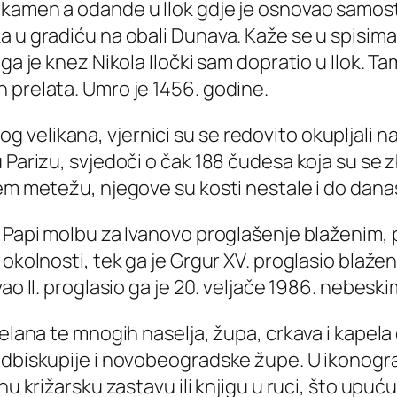
nkamen a odande u Ilok gdje je osnovao samos
a u gradiću na obali Dunava. Kaže se u spisim
ga je knez Nikola Iločki sam dopratio u Ilok. Tam
 prelata. Umro je 1456. godine.
velikana, vjernici su se redovito okupljali n
 Parizu, svjedoči o čak 188 čudesa koja su se 
em metežu, njegove su kosti nestale i do danas
 Papi molbu za Ivanovo proglašenje blaženim, p
okolnosti, tek ga je Grgur XV. proglasio blažen
ao II. proglasio ga je 20. veljače 1986. nebesk
pelana te mnogih naselja, župa, crkava i kapela
adbiskupije i novobeogradske župe. U ikonograf
nu križarsku zastavu ili knjigu u ruci, što upu