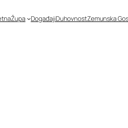
etna
Župa
Događaji
Duhovnost
Zemunska Go