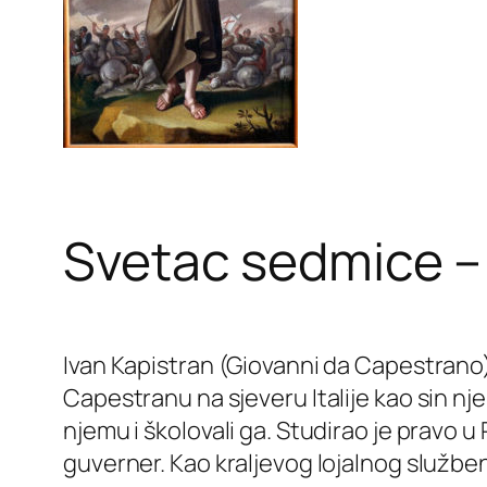
Svetac sedmice – 
Ivan Kapistran (Giovanni da Capestrano),
Capestranu na sjeveru Italije kao sin nje
njemu i školovali ga. Studirao je pravo u P
guverner. Kao kraljevog lojalnog služben