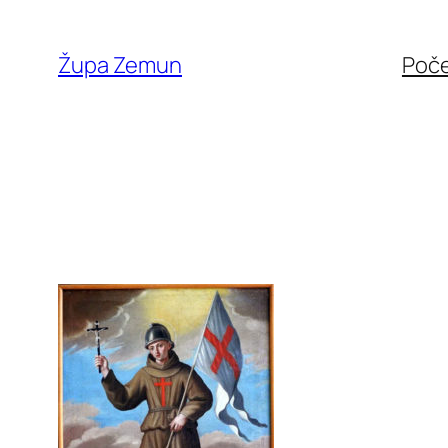
Skip
to
Župa Zemun
Poč
content