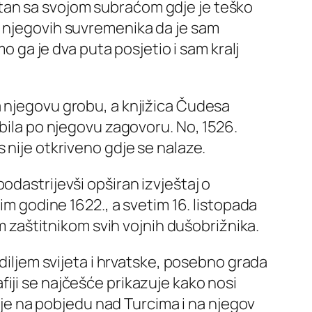
tan sa svojom subraćom gdje je teško
a njegovih suvremenika da je sam
o ga je dva puta posjetio i sam kralj
a njegovu grobu, a knjižica Čudesa
zbila po njegovu zagovoru. No, 1526.
 nije otkriveno gdje se nalaze.
odastrijevši opširan izvještaj o
im godine 1622., a svetim 16. listopada
im zaštitnikom svih vojnih dušobrižnika.
 diljem svijeta i hrvatske, posebno grada
iji se najčešće prikazuje kako nosi
ćuje na pobjedu nad Turcima i na njegov