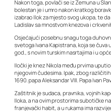
Nakon toga, povlači se iz Zemuna u Sla
bolestan je i umro nakon kratkog boravk
izabrao Ilok za mjesto svog ukopa, te da 
Ladislav sa mnostvom knezova i crkvenih
Osjećajući posebnu snagu toga duhovnog 
svetoga Ivana Kapistrana, koja se čuva u
god., s novim turskim nasrtajima i u opć
Iločki je knez Nikola među prvima uputio
njegovim čudesima. Ipak, zbog različitih 
1690. papa Aleksandar VIII. Papa Ivan Pav
Zaštitnik je sudaca, pravnika, vojnih ka
Iloka, a na ovim prostorima subotičke n
franjevački habit, a u rukama ima razvije