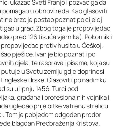
ici ukazao Sveti Franjo i pozvao ga da
je pomagao u obnovi reda. Kao glasoviti
tine brzo je postao poznat po cijeloj
n stigao u grad. Zbog toga je propovijedao
ao pred 126 tisuća vjernika). Pokornik i
51. propovijedao protiv husita u Češkoj.
ao pješice. Ivan je bio poznat i po
vnih djela, te rasprava i pisama, koja su
 putuje u Svetu zemlju gdje doprinosi
ngleske i Irske. Glasovit i po nadimku
d su u lipnju 1456. Turci pod
jaka, građana i profesionalnih vojnika i
da ugledao prije bitke vatrenu strelicu
ojsci. Tom je pobjedom odgođen prodor
objede blagdan Preobraženja Kristova.