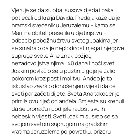
Vjeruje se da su oba Isusova djeda i baka
potjecali od kralja Davida. Predaja kaže da je
hramski svećenik u Jeruzalemu – kamo se
Marijina obitelj preselila u djetinjstvu –
odbacio pobožnu žrtvu svetog Joakima jer
se smatralo da je neplodnost njega i njegove
supruge svete Ane znak božjeg
nezadovoljstva njima . 40 dana i noći sveti
Joakim povlačio se u pustinju gdje je žalio
pokorom kroz post i molitvu. Anđeo je to
iskustvo završio donošenjem vijesti da će
sveti par začeti dijete. Sveta Ana također je
primila ovu riječ od anđela. Smjesta su krenuli
da se pronađu i podijele radost svojih
nebeskih vijesti. Sveti Joakim susreo se sa
svojom svetom suprugom na gradskim
vratima Jeruzalema po povratku, prizoru