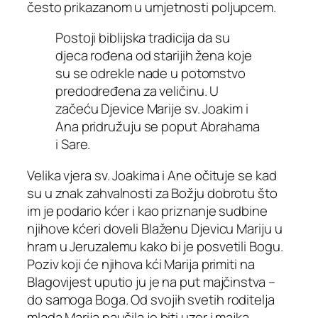
često prikazanom u umjetnosti poljupcem.
Postoji biblijska tradicija da su
djeca rođena od starijih žena koje
su se odrekle nade u potomstvo
predodređena za veličinu. U
začeću Djevice Marije sv. Joakim i
Ana pridružuju se poput Abrahama
i Sare.
Velika vjera sv. Joakima i Ane očituje se kad
su u znak zahvalnosti za Božju dobrotu što
im je podario kćer i kao priznanje sudbine
njihove kćeri doveli Blaženu Djevicu Mariju u
hram u Jeruzalemu kako bi je posvetili Bogu.
Poziv koji će njihova kći Marija primiti na
Blagovijest uputio ju je na put majčinstva –
do samoga Boga. Od svojih svetih roditelja
mlada Marija naučila je biti uzor i majka.