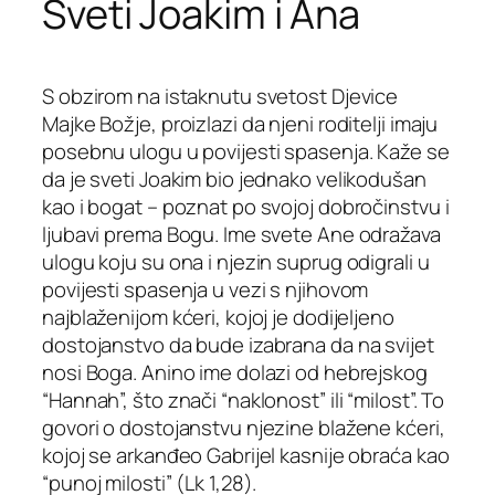
Sveti Joakim i Ana
S obzirom na istaknutu svetost Djevice
Majke Božje, proizlazi da njeni roditelji imaju
posebnu ulogu u povijesti spasenja. Kaže se
da je sveti Joakim bio jednako velikodušan
kao i bogat – poznat po svojoj dobročinstvu i
ljubavi prema Bogu. Ime svete Ane odražava
ulogu koju su ona i njezin suprug odigrali u
povijesti spasenja u vezi s njihovom
najblaženijom kćeri, kojoj je dodijeljeno
dostojanstvo da bude izabrana da na svijet
nosi Boga. Anino ime dolazi od hebrejskog
“Hannah”, što znači “naklonost” ili “milost”. To
govori o dostojanstvu njezine blažene kćeri,
kojoj se arkanđeo Gabrijel kasnije obraća kao
“punoj milosti” (Lk 1,28).