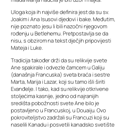
Uloga koja ih najviše definira jest da su sv.
Joakim i Ana Isusovi djedovi i bake. Međutim,
nije poznato jesu li bili nazočni njegovom
rođenju u Betlehemu. Pretpostavlja se da
nisu, s obzirom na tekst dječjih pripovijesti
Mateja i Luke.
Tradicija također drži da su relikvije svete
Ane spakirale i odvezle čamcem u Galiju
(današnja Francuska) sveta braća i sestre
Marta, Marija i Lazar, koji su tamo išli širiti
Evanđelje. I tako, kad su relikvije otkrivene
stoljećima kasnije, jedno od najranijih
središta pobožnosti svete Ane bilo je
postavljeno u Francuskoj, u Douaiju. Ovo
pokroviteljstvo zadržali su Francuzi koji su
naselili Kanadu i posvetili kanadsko svetište