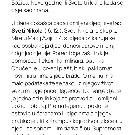
Božića, Nove godine ili Sveta tri kralja kada se
daje kao hrana.
U dane došašća pada i omiljeni dječji svetac
Sveti Nikola
( 6. 12.). Sveti Nikola, biskup iz
Mire u Maloj Aziji iz 4. stoljeća prikazuje se
kao osoba koja djeci donosi darove i na njih
odgojno djeluje. Pored toga zaštitnik je
pomoraca, ljekarnika, mlinara, putnika.
Obučen je u crveni plašt, biskupski ornat,
nosi mitru i ima sijedu bradu. O njemu ima
malo podataka te se tako uz njegov život
vežu mnoge priče i legende. Darivanje djece
je jedna od njih koja se pretvorila u omiljeni
božićni običaj. Prema legendi, poklone
ostavlja u čarapama ili cipelama a njegov
pratilac je zli lik Krampus koji odnosi zločestu
djecu sa sobom ili im dariva šibu. Suprotnost