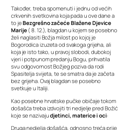
Također, treba spomenuti i jednu od većih
crkvenih svetkovina koja pada u ove dane a
to je
Bezgrešno začeće Blažene Djevice
Marije
( 8. 12.), blagdan u kojem se posebno
želi naglasiti Božja milost po kojoj je
Bogorodica izuzeta od svakoga grijeha, ali
koja je isto tako, u pravoj slobodi, dubokoj
vjeri i potpunom predanju Bogu, prihvatila
svu odgovornost Božjeg poziva da rodi
Spasitelja svijeta, te se smatra da je začeta
bez grijeha. Ovaj blagdan se posebno
svetkuje u Italiji.
Kao posebne hrvatske pučke običaje tokom
došašća treba izdvojiti tri nedjelje pred Božić
koje se nazivaju
djetinci, materice i oci
:
Druga nedjelja došašća, odnosno treća prije