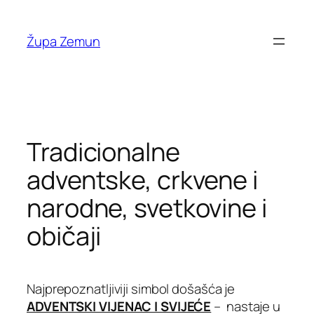
Skip
to
Župa Zemun
content
Tradicionalne
adventske, crkvene i
narodne, svetkovine i
običaji
Najprepoznatljiviji simbol došašća je
ADVENTSKI VIJENAC I SVIJEĆE
– nastaje u