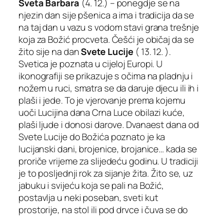
Sveta Barbara
(4. 12.) – ponegdje se na
njezin dan sije pšenica a ima i tradicija da se
na taj dan u vazu s vodom stavi grana trešnje
koja za Božić procveta. Češći je običaj da se
žito sije na dan
Svete Lucije
( 13. 12. ).
Svetica je poznata u cijeloj Europi. U
ikonografiji se prikazuje s očima na pladnju i
nožem u ruci, smatra se da daruje djecu ili ih i
plaši i jede. To je vjerovanje prema kojemu
uoči Lucijina dana Crna Luce obilazi kuće,
plaši ljude i donosi darove. Dvanaest dana od
Svete Lucije do Božića poznato je ka
lucijanski dani, brojenice, brojanice… kada se
proriče vrijeme za slijedeću godinu. U tradiciji
je to posljednji rok za sijanje žita. Žito se, uz
jabuku i svijeću koja se pali na Božić,
postavlja u neki poseban, sveti kut
prostorije, na stol ili pod drvce i čuva se do