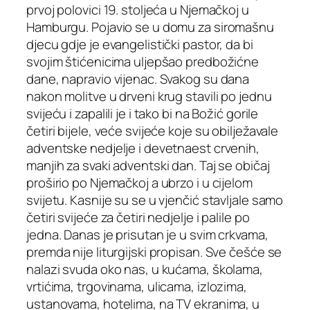
prvoj polovici 19. stoljeća u Njemačkoj u
Hamburgu. Pojavio se u domu za siromašnu
djecu gdje je evangelistički pastor, da bi
svojim štićenicima uljepšao predbožićne
dane, napravio vijenac. Svakog su dana
nakon molitve u drveni krug stavili po jednu
svijeću i zapalili je i tako bi na Božić gorile
četiri bijele, veće svijeće koje su obilježavale
adventske nedjelje i devetnaest crvenih,
manjih za svaki adventski dan. Taj se običaj
proširio po Njemačkoj a ubrzo i u cijelom
svijetu. Kasnije su se u vjenčić stavljale samo
četiri svijeće za četiri nedjelje i palile po
jedna. Danas je prisutan je u svim crkvama,
premda nije liturgijski propisan. Sve češće se
nalazi svuda oko nas, u kućama, školama,
vrtićima, trgovinama, ulicama, izlozima,
ustanovama, hotelima, na TV ekranima, u