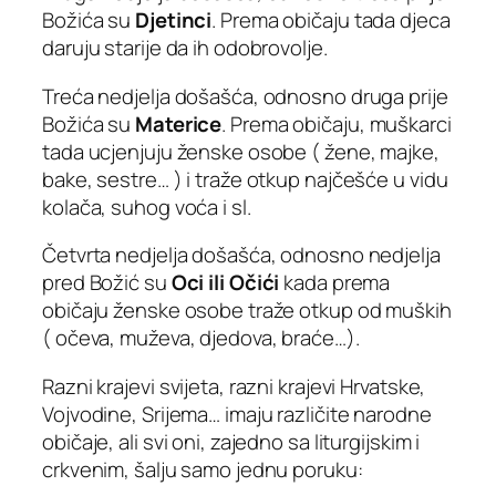
Božića su
Djetinci
. Prema običaju tada djeca
daruju starije da ih odobrovolje.
Treća nedjelja došašća, odnosno druga prije
Božića su
Materice
. Prema običaju, muškarci
tada ucjenjuju ženske osobe ( žene, majke,
bake, sestre… ) i traže otkup najčešće u vidu
kolača, suhog voća i sl.
Četvrta nedjelja došašća, odnosno nedjelja
pred Božić su
Oci ili Očići
kada prema
običaju ženske osobe traže otkup od muških
( očeva, muževa, djedova, braće…).
Razni krajevi svijeta, razni krajevi Hrvatske,
Vojvodine, Srijema… imaju različite narodne
običaje, ali svi oni, zajedno sa liturgijskim i
crkvenim, šalju samo jednu poruku: