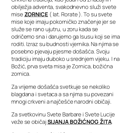
obilježja adventa, svakodnevno služi svete
mise
ZORNICE
( lat. Rorate ). To su svete
mise koje imaju pokorničko značenje jer se
služe se rano ujutru, u zoru kada se
odričemo sna i darujemo ga Isusu koji se ima
roditi. Izraz su budnosti vjernika. Na njima se
posebno pjevaju pjesme došašća. Svoju
tradiciju imaju duboko u srednjem vijeku. I na
Božić, prva sveta misa je Zornica, božićna
zornica.
Za vrijeme došašća svetkuje se nekoliko
blagdana i svetaca a sa njima su povezani
mnogi crkveni a najčešće narodni običaji.
Za svetkovinu Svete Barbare i Svete Lucije
veže se običaj
SIJANJA BOŽIĆNOG ŽITA
.