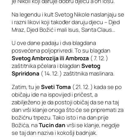
je Nikoli koji daruje dobru djecu a on lošu.
Na legendu i kult Svetog Nikole naslanjaju se
i razni likovi koji također daruju djecu – Djed
Mraz, Djed Božić i mali Isus, Santa Claus…
U ove dane padaju i dva blagdana
posvećena poljoprivredi. To su blagdan
Svetog Ambrozija ili Ambroza
( 7. 12. )
zaštitnika pčelara i blagdan
Svetog
Spriridona
( 14. 12. ) zaštitnika maslinara.
Zatim, tu je
Sveti Toma
( 21. 12. ) kada se po
običaju ide na ispovijed i pričest, a
zabilježeno je da postoji običaj da se na taj
dan vrši klanje onoga što će se pripremati za
božićnu trpezu. Tako isto i na dan prije
Božića, na
Tucin dan
vrši se klanje, negdje
se taj dan naziva i
kokošji badnjak
.