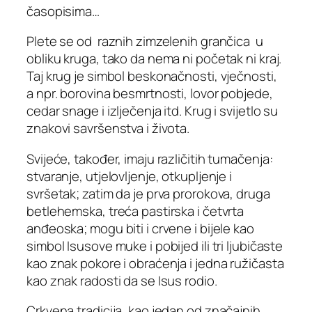
časopisima…
Plete se od raznih zimzelenih grančica u
obliku kruga, tako da nema ni početak ni kraj.
Taj krug je simbol beskonačnosti, vječnosti,
a npr. borovina besmrtnosti, lovor pobjede,
cedar snage i izlječenja itd. Krug i svijetlo su
znakovi savršenstva i života.
Svijeće, također, imaju različitih tumačenja:
stvaranje, utjelovljenje, otkupljenje i
svršetak; zatim da je prva prorokova, druga
betlehemska, treća pastirska i četvrta
anđeoska; mogu biti i crvene i bijele kao
simbol Isusove muke i pobijed ili tri ljubičaste
kao znak pokore i obraćenja i jedna ružičasta
kao znak radosti da se Isus rodio.
Crkvena tradicija, kao jedan od značajnih