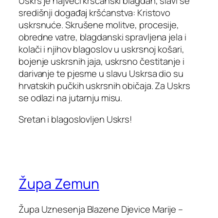
Uskrs je najveći kršćanski blagdan, slavi se
središnji događaj kršćanstva: Kristovo
uskrsnuće. Skrušene molitve, procesije,
obredne vatre, blagdanski spravljena jela i
kolači i njihov blagoslov u uskrsnoj košari,
bojenje uskrsnih jaja, uskrsno čestitanje i
darivanje te pjesme u slavu Uskrsa dio su
hrvatskih pučkih uskrsnih običaja. Za Uskrs
se odlazi na jutarnju misu.
Sretan i blagoslovljen Uskrs!
Župa Zemun
Župa Uznesenja Blazene Djevice Marije –