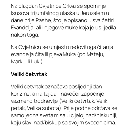
Na blagdan Cvjetnice Crkva se spominje
Isusova trijumfalnog ulaska u Jeruzalem u
dane prije Pashe, što je opisano u sva četiri
Evanđelja, ali i njegove muke koja je uslijedila
nakon toga.
Na Cvjetnicu se umjesto redovitoga čitanja
evanđelja čita ili pjeva Muka (po Mateju,
Marku ili Luki).
Veliki četvrtak
Veliki četvrtak označava posljednji dan
korizme, a na taj dan navečer započinje
vazmeno trodnevlje (Veliki četvrtak, Veliki
petak, Velika subota). Prije podne održava se
samo jedna sveta misa u cijeloj nad/biskupiji,
koju slavi nad/biskup sa svojim svećenicima.