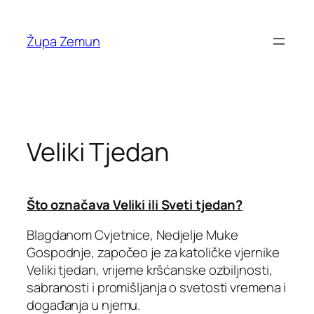
Skip
to
Župa Zemun
content
Veliki Tjedan
Što označava Veliki ili Sveti tjedan?
Blagdanom Cvjetnice, Nedjelje Muke
Gospodnje, započeo je za katoličke vjernike
Veliki tjedan, vrijeme kršćanske ozbiljnosti,
sabranosti i promišljanja o svetosti vremena i
događanja u njemu.