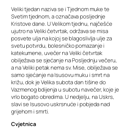
Veliki tjedan naziva se i Tjednom muke te
Svetim tjednom, a označava posljednje
Kristove dane. U Velikom tjednu, najčešće
ujutro na Veliki četvrtak, održava se misa
posvete ulja na kojoj se blagoslivlja ulje za
svetu potvrdu, bolesničko pomazanje i
katekumene, uvečer na Veliki četvrtak
obilježava se sjećanje na Posljednju večeru,
a na Veliki petak nema sv. Mise, obilježava se
samo sjećanje na Isusovu muku i smrt na
križu, dok je Velika subota dan tišine do
Vazmenog bdijenja u subotu navečer, koje je
vrlo bogato obredima. U nedjelju, na Uskrs,
slavi se Isusovo uskrsnuće i pobjeda nad
grijehom i smrti.
Cvjetnica