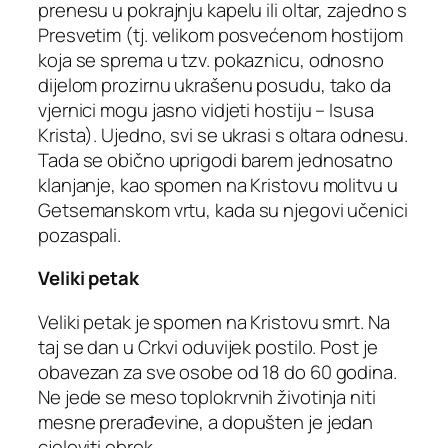
prenesu u pokrajnju kapelu ili oltar, zajedno s
Presvetim (tj. velikom posvećenom hostijom
koja se sprema u tzv. pokaznicu, odnosno
dijelom prozirnu ukrašenu posudu, tako da
vjernici mogu jasno vidjeti hostiju – Isusa
Krista). Ujedno, svi se ukrasi s oltara odnesu.
Tada se obično uprigodi barem jednosatno
klanjanje, kao spomen na Kristovu molitvu u
Getsemanskom vrtu, kada su njegovi učenici
pozaspali.
Veliki petak
Veliki petak je spomen na Kristovu smrt. Na
taj se dan u Crkvi oduvijek postilo. Post je
obavezan za sve osobe od 18 do 60 godina.
Ne jede se meso toplokrvnih životinja niti
mesne prerađevine, a dopušten je jedan
cjeloviti obrok.