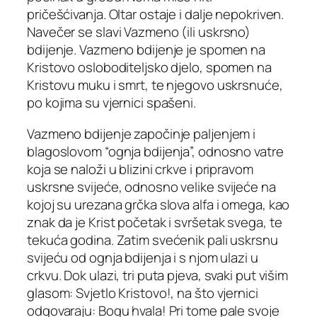
pričešćivanja. Oltar ostaje i dalje nepokriven.
Navečer se slavi Vazmeno (ili uskrsno)
bdijenje. Vazmeno bdijenje je spomen na
Kristovo osloboditeljsko djelo, spomen na
Kristovu muku i smrt, te njegovo uskrsnuće,
po kojima su vjernici spašeni.
Vazmeno bdijenje započinje paljenjem i
blagoslovom “ognja bdijenja”, odnosno vatre
koja se naloži u blizini crkve i pripravom
uskrsne svijeće, odnosno velike svijeće na
kojoj su urezana grčka slova alfa i omega, kao
znak da je Krist početak i svršetak svega, te
tekuća godina. Zatim svećenik pali uskrsnu
svijeću od ognja bdijenja i s njom ulazi u
crkvu. Dok ulazi, tri puta pjeva, svaki put višim
glasom: Svjetlo Kristovo!, na što vjernici
odgovaraju: Bogu hvala! Pri tome pale svoje