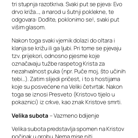
tri stupnja razotkriva. Svaki put se pjeva: Evo
drvo križa…, a narod u šutnji poklekne, te
odgovara: Dođite, poklonimo se!, svaki put
višim glasom.
Nakon toga svaki vjernik dolazi do oltara i
klanja se križu ili ga ljubi. Pri tome se pjevaju
tzv. prijekori, odnosno pjesme koje
označavaju tužbe raspetog Krista za
nezahvalnost puka (npr. Puče moj, što učinih
tebi…). Zatim slijedi pričest, i to s hostijama
koje su posvećene na Veliki četvrtak. Nakon
toga se iznosi Presveto (Kristovo tijelo u
pokaznici) iz crkve, kao znak Kristove smrti.
Velika subota
– Vazmeno bdijenje
Velika subota predstavlja spomen na Kristov
počinak u grobu. Nema mise niti