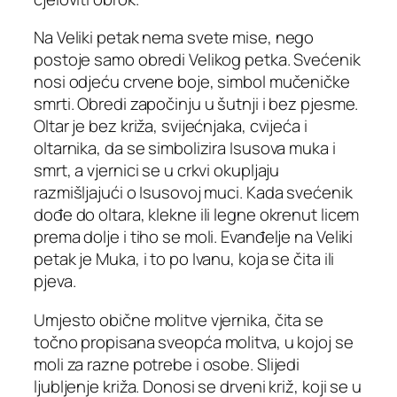
Na Veliki petak nema svete mise, nego
postoje samo obredi Velikog petka. Svećenik
nosi odjeću crvene boje, simbol mučeničke
smrti. Obredi započinju u šutnji i bez pjesme.
Oltar je bez križa, svijećnjaka, cvijeća i
oltarnika, da se simbolizira Isusova muka i
smrt, a vjernici se u crkvi okupljaju
razmišljajući o Isusovoj muci. Kada svećenik
dođe do oltara, klekne ili legne okrenut licem
prema dolje i tiho se moli. Evanđelje na Veliki
petak je Muka, i to po Ivanu, koja se čita ili
pjeva.
Umjesto obične molitve vjernika, čita se
točno propisana sveopća molitva, u kojoj se
moli za razne potrebe i osobe. Slijedi
ljubljenje križa. Donosi se drveni križ, koji se u