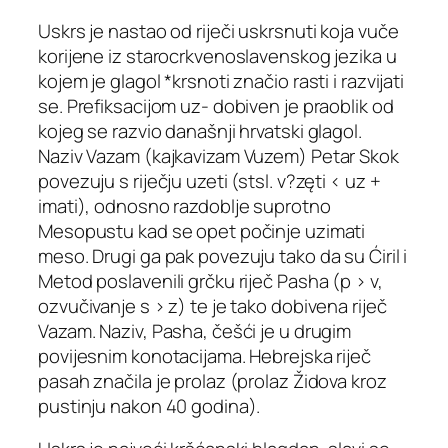
Uskrs je nastao od riječi uskrsnuti koja vuče
korijene iz starocrkvenoslavenskog jezika u
kojem je glagol *krsnoti značio rasti i razvijati
se. Prefiksacijom uz- dobiven je praoblik od
kojeg se razvio današnji hrvatski glagol.
Naziv Vazam (kajkavizam Vuzem) Petar Skok
povezuju s riječju uzeti (stsl. v?zęti < uz +
imati), odnosno razdoblje suprotno
Mesopustu kad se opet počinje uzimati
meso. Drugi ga pak povezuju tako da su Ćiril i
Metod poslavenili grčku riječ Pasha (p > v,
ozvučivanje s > z) te je tako dobivena riječ
Vazam. Naziv, Pasha, češći je u drugim
povijesnim konotacijama. Hebrejska riječ
pasah značila je prolaz (prolaz Židova kroz
pustinju nakon 40 godina).