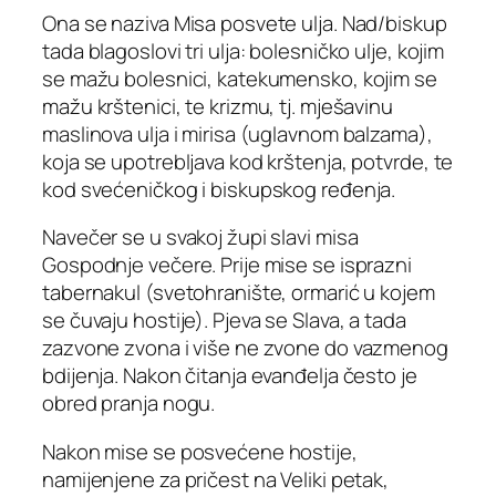
Ona se naziva Misa posvete ulja. Nad/biskup
tada blagoslovi tri ulja: bolesničko ulje, kojim
se mažu bolesnici, katekumensko, kojim se
mažu krštenici, te krizmu, tj. mješavinu
maslinova ulja i mirisa (uglavnom balzama),
koja se upotrebljava kod krštenja, potvrde, te
kod svećeničkog i biskupskog ređenja.
Navečer se u svakoj župi slavi misa
Gospodnje večere. Prije mise se isprazni
tabernakul (svetohranište, ormarić u kojem
se čuvaju hostije). Pjeva se Slava, a tada
zazvone zvona i više ne zvone do vazmenog
bdijenja. Nakon čitanja evanđelja često je
obred pranja nogu.
Nakon mise se posvećene hostije,
namijenjene za pričest na Veliki petak,