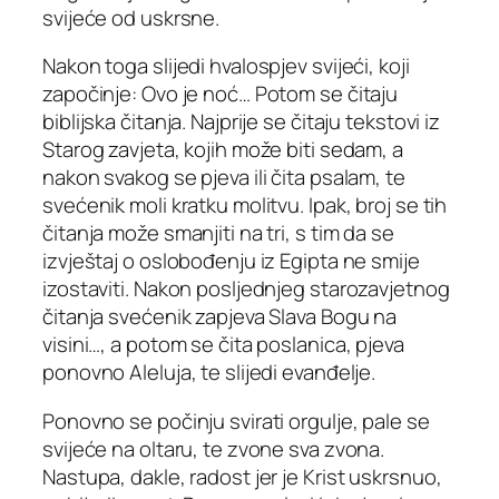
svijeće od uskrsne.
Nakon toga slijedi hvalospjev svijeći, koji
započinje: Ovo je noć… Potom se čitaju
biblijska čitanja. Najprije se čitaju tekstovi iz
Starog zavjeta, kojih može biti sedam, a
nakon svakog se pjeva ili čita psalam, te
svećenik moli kratku molitvu. Ipak, broj se tih
čitanja može smanjiti na tri, s tim da se
izvještaj o oslobođenju iz Egipta ne smije
izostaviti. Nakon posljednjeg starozavjetnog
čitanja svećenik zapjeva Slava Bogu na
visini…, a potom se čita poslanica, pjeva
ponovno Aleluja, te slijedi evanđelje.
Ponovno se počinju svirati orgulje, pale se
svijeće na oltaru, te zvone sva zvona.
Nastupa, dakle, radost jer je Krist uskrsnuo,