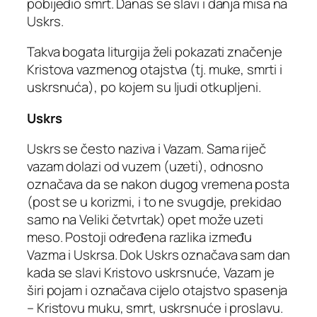
pobijedio smrt. Danas se slavi i danja misa na
Uskrs.
Takva bogata liturgija želi pokazati značenje
Kristova vazmenog otajstva (tj. muke, smrti i
uskrsnuća), po kojem su ljudi otkupljeni.
Uskrs
Uskrs se često naziva i Vazam. Sama riječ
vazam dolazi od vuzem (uzeti), odnosno
označava da se nakon dugog vremena posta
(post se u korizmi, i to ne svugdje, prekidao
samo na Veliki četvrtak) opet može uzeti
meso. Postoji određena razlika između
Vazma i Uskrsa. Dok Uskrs označava sam dan
kada se slavi Kristovo uskrsnuće, Vazam je
širi pojam i označava cijelo otajstvo spasenja
– Kristovu muku, smrt, uskrsnuće i proslavu.