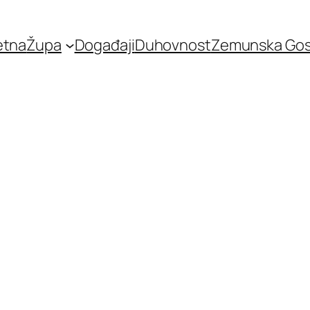
etna
Župa
Događaji
Duhovnost
Zemunska Go