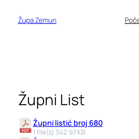
Skip
to
Župa Zemun
Poč
content
Župni List
Župni listić broj 680
1 file(s)
342.97 KB