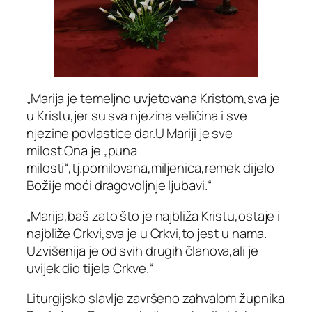
„Marija je temeljno uvjetovana Kristom,sva je
u Kristu,jer su sva njezina veličina i sve
njezine povlastice dar.U Mariji je sve
milost.Ona je „puna
milosti“,tj.pomilovana,miljenica,remek dijelo
Božije moći dragovoljnje ljubavi.“
„Marija,baš zato što je najbliža Kristu,ostaje i
najbliže Crkvi,sva je u Crkvi,to jest u nama.
Uzvišenija je od svih drugih članova,ali je
uvijek dio tijela Crkve.“
Liturgijsko slavlje završeno zahvalom župnika