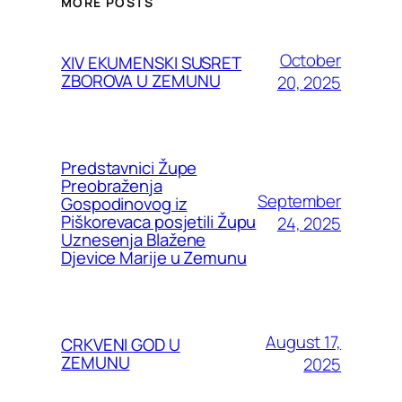
MORE POSTS
October
XIV EKUMENSKI SUSRET
ZBOROVA U ZEMUNU
20, 2025
Predstavnici Župe
Preobraženja
September
Gospodinovog iz
Piškorevaca posjetili Župu
24, 2025
Uznesenja Blažene
Djevice Marije u Zemunu
August 17,
CRKVENI GOD U
ZEMUNU
2025