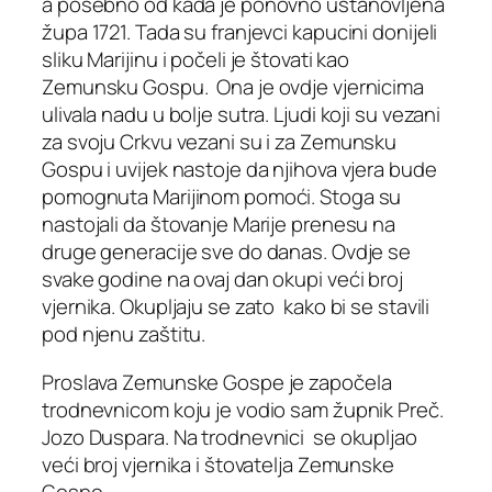
a posebno od kada je ponovno ustanovljena
župa 1721. Tada su franjevci kapucini donijeli
sliku Marijinu i počeli je štovati kao
Zemunsku Gospu. Ona je ovdje vjernicima
ulivala nadu u bolje sutra. Ljudi koji su vezani
za svoju Crkvu vezani su i za Zemunsku
Gospu i uvijek nastoje da njihova vjera bude
pomognuta Marijinom pomoći. Stoga su
nastojali da štovanje Marije prenesu na
druge generacije sve do danas. Ovdje se
svake godine na ovaj dan okupi veći broj
vjernika. Okupljaju se zato kako bi se stavili
pod njenu zaštitu.
Proslava Zemunske Gospe je započela
trodnevnicom koju je vodio sam župnik Preč.
Jozo Duspara. Na trodnevnici se okupljao
veći broj vjernika i štovatelja Zemunske
Gospe.