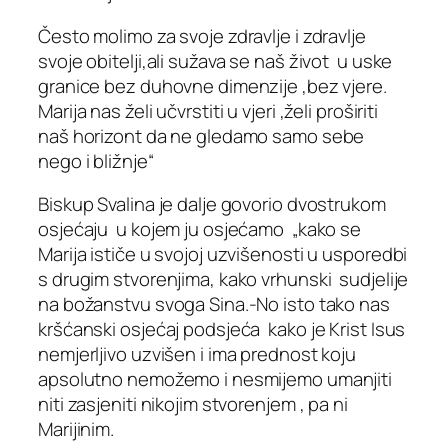
Često molimo za svoje zdravlje i zdravlje
svoje obitelji,ali sužava se naš život u uske
granice bez duhovne dimenzije ,bez vjere.
Marija nas želi učvrstiti u vjeri ,želi proširiti
naš horizont da ne gledamo samo sebe
nego i bližnje“
Biskup Svalina je dalje govorio dvostrukom
osjećaju u kojem ju osjećamo „kako se
Marija ističe u svojoj uzvišenosti u usporedbi
s drugim stvorenjima, kako vrhunski sudjelije
na božanstvu svoga Sina.-No isto tako nas
kršćanski osjećaj podsjeća kako je Krist Isus
nemjerljivo uzvišen i ima prednost koju
apsolutno nemožemo i nesmijemo umanjiti
niti zasjeniti nikojim stvorenjem , pa ni
Marijinim.