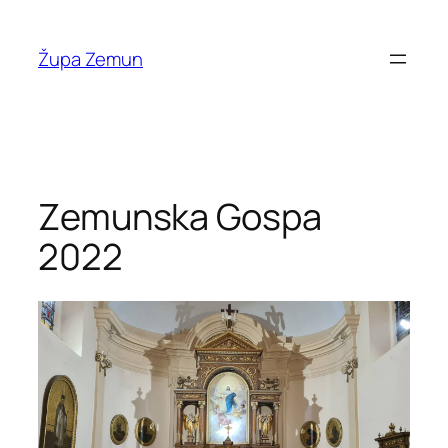
Skip
to
Župa Zemun
content
Zemunska Gospa
2022