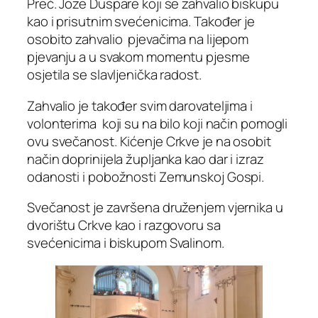
Preč. Joze Duspare koji se zahvalio biskupu
kao i prisutnim svećenicima. Također je
osobito zahvalio pjevačima na lijepom
pjevanju a u svakom momentu pjesme
osjetila se slavljenička radost.
Zahvalio je također svim darovateljima i
volonterima koji su na bilo koji način pomogli
ovu svečanost. Kićenje Crkve je na osobit
način doprinijela župljanka kao dar i izraz
odanosti i pobožnosti Zemunskoj Gospi.
Svečanost je završena druženjem vjernika u
dvorištu Crkve kao i razgovoru sa
svećenicima i biskupom Svalinom.