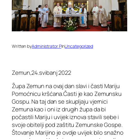
Written by
Administrator P
in
Uncategorized
Zemun,24.svibanj 2022
Župa Zemun na ovaj dan slavi i časti Mariju
Pomoćnicu kršćana.Časti je kao Zemunsku
Gospu. Na taj dan se skupljaju vjernici
Zemuna kao i oni iz drugih župa da bi
počastili Mariju i uvijek iznova stavili sebe i
svoje obitelji pod zaštitu Zemunske Gospe.
Štovanje Marijino je ovdje uvijek bilo snažno