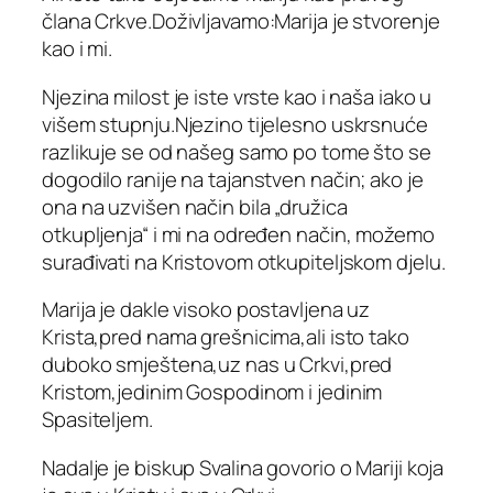
člana Crkve.Doživljavamo:Marija je stvorenje
kao i mi.
Njezina milost je iste vrste kao i naša iako u
višem stupnju.Njezino tijelesno uskrsnuće
razlikuje se od našeg samo po tome što se
dogodilo ranije na tajanstven način; ako je
ona na uzvišen način bila „družica
otkupljenja“ i mi na određen način, možemo
surađivati na Kristovom otkupiteljskom djelu.
Marija je dakle visoko postavljena uz
Krista,pred nama grešnicima,ali isto tako
duboko smještena,uz nas u Crkvi,pred
Kristom,jedinim Gospodinom i jedinim
Spasiteljem.
Nadalje je biskup Svalina govorio o Mariji koja