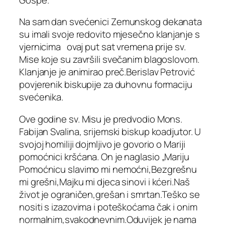
Na sam dan svećenici Zemunskog dekanata
su imali svoje redovito mjesečno klanjanje s
vjernicima ovaj put sat vremena prije sv.
Mise koje su završili svečanim blagoslovom.
Klanjanje je animirao preč.Berislav Petrović
povjerenik biskupije za duhovnu formaciju
svećenika.
Ove godine sv. Misu je predvodio Mons.
Fabijan Svalina, srijemski biskup koadjutor. U
svojoj homiliji dojmljivo je govorio o Mariji
pomoćnici kršćana. On je naglasio „Mariju
Pomoćnicu slavimo mi nemoćni,Bezgrešnu
mi grešni,Majku mi djeca sinovi i kćeri.Naš
život je ograničen,grešan i smrtan.Teško se
nositi s izazovima i poteškoćama čak i onim
normalnim,svakodnevnim.Oduvijek je nama