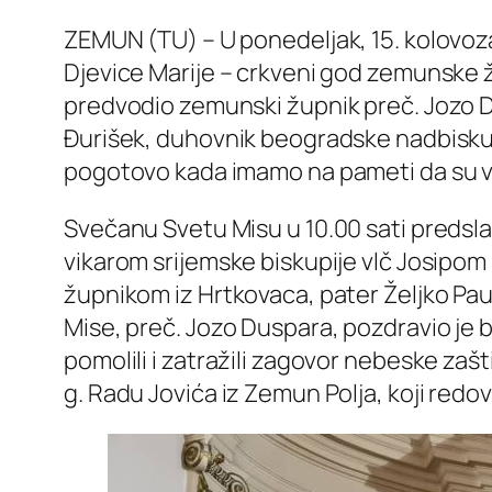
ZEMUN (TU) – U ponedeljak, 15. kolovoz
Djevice Marije – crkveni god zemunske ž
predvodio zemunski župnik preč. Jozo Du
Đurišek, duhovnik beogradske nadbiskupi
pogotovo kada imamo na pameti da su vel
Svečanu Svetu Misu u 10.00 sati predslav
vikarom srijemske biskupije vlč Josipom
župnikom iz Hrtkovaca, pater Željko Paur
Mise, preč. Jozo Duspara, pozdravio je b
pomolili i zatražili zagovor nebeske za
g. Radu Jovića iz Zemun Polja, koji re