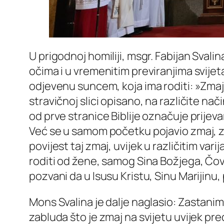
U prigodnoj homiliji, msgr. Fabijan Svalin
očima i u vremenitim previranjima svije
odjevenu suncem, koja ima roditi: »Zmaj v
stravičnoj slici opisano, na različite na
od prve stranice Biblije označuje prijeva
Već se u samom početku pojavio zmaj, zm
povijest taj zmaj, uvijek u različitim va
roditi od žene, samog Sina Božjega, Čovj
pozvani da u Isusu Kristu, Sinu Marijinu,
Mons Svalina je dalje naglasio:
Zastanimo
zabluda što je zmaj na svijetu uvijek pre