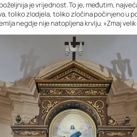
poželjnija je vrijednost. To je, međutim, najveć
a, toliko zlodjela, toliko zločina počinjeno u p
mlja negdje nije natopljena krvlju. »Zmaj velik