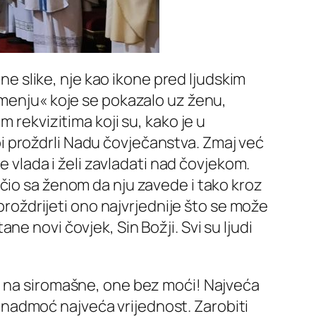
ne slike, nje kao ikone pred ljudskim
amenju« koje se pokazalo uz ženu,
 rekvizitima koji su, kako je u
a bi proždrli Nadu čovječanstva. Zmaj već
e vlada i želi zavladati nad čovjekom.
čio sa ženom da nju zavede i tako kroz
 proždrijeti ono najvrjednije što se može
e novi čovjek, Sin Božji. Svi su ljudi
a na siromašne, one bez moći! Najveća
t, nadmoć najveća vrijednost. Zarobiti