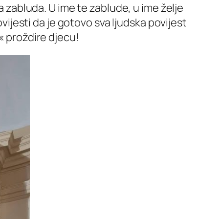
a zabluda. U ime te zablude, u ime želje
ovijesti da je gotovo sva ljudska povijest
« proždire djecu!