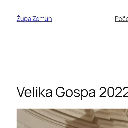
Skip
to
Župa Zemun
Poč
content
Velika Gospa 202