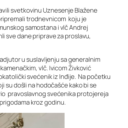
avili svetkovinu Uznesenje Blažene
pripremali trodnevnicom koju je
emunskog samostana i vlč Andrej
li sve dane priprave za proslavu,
oadjutor u suslavljenju sa generalnim
nkamenačkim, vlč. Ivicom Živković
okatolički svećenik iz Inđije. Na početku
oji su došli na hodočašće kako bi se
avio pravoslavnog svećenika protojereja
 prigodama kroz godinu.