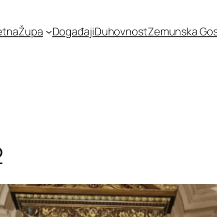
etna
Župa
Događaji
Duhovnost
Zemunska Go
2