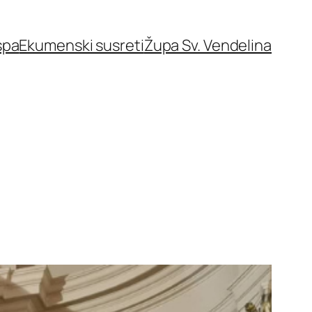
spa
Ekumenski susreti
Župa Sv. Vendelina