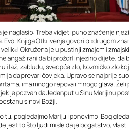
a je naglasio:
Treba vidjeti puno značenje njezi
ta. Evo, Knjiga Otkrivenja govori o »drugom zn
elik«! Okružena je u pustinji zmajem i zmajskim
čine angažirani da bi proždrli njezino dijete, d
ru i laž, zabludu, sveopće zlo, kozmičko zlo koj
ija da prevari čovjeka. Upravo se najprije suo
rijantama, ima mnogo repova i mnogo glava. Želi
ek je pozvan da Jedanput u Sinu Marijinu postan
 postanu sinovi Božji.
 tu, pogledajmo Mariju i ponovimo: Bog gled
de jest to što ljudi misle da je bogatstvo, vlas