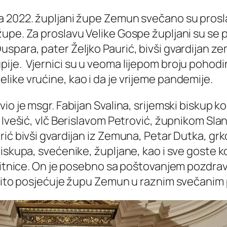
a 2022. župljani župe Zemun svečano su prosl
upe. Za proslavu Velike Gospe župljani su se 
spara, pater Željko Paurić, bivši gvardijan z
je. Vjernici su u veoma lijepom broju pohodin
ike vrućine, kao i da je vrijeme pandemije.
io je msgr. Fabijan Svalina, srijemski biskup k
 Ivešić, vlč Berislavom Petrović, župnikom Sla
ić bivši gvardijan iz Zemuna, Petar Dutka, grk
iskupa, svećenike, župljane, kao i sve goste k
štitnice. On je posebno sa poštovanjem pozdr
dovito posjećuje župu Zemun u raznim svečanim