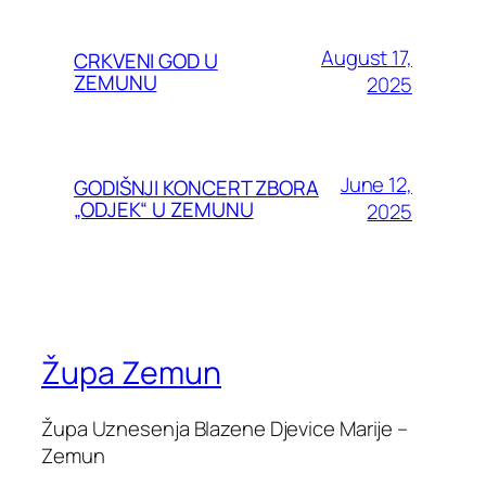
August 17,
CRKVENI GOD U
ZEMUNU
2025
June 12,
GODIŠNJI KONCERT ZBORA
„ODJEK“ U ZEMUNU
2025
Župa Zemun
Župa Uznesenja Blazene Djevice Marije –
Zemun