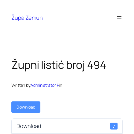
Skip
to
Župa Zemun
content
Župni listić broj 494
Written by
Administrator P
in
Download
Download
7