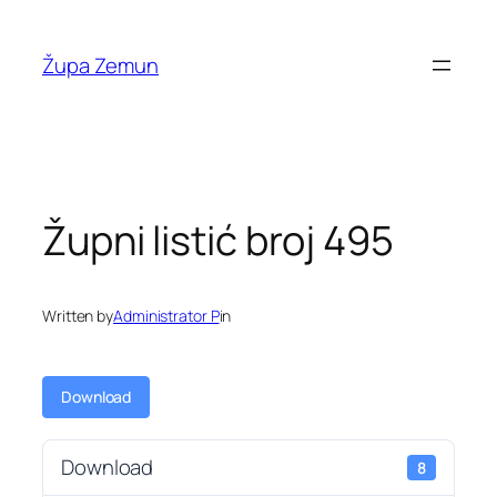
Skip
to
Župa Zemun
content
Župni listić broj 495
Written by
Administrator P
in
Download
Download
8