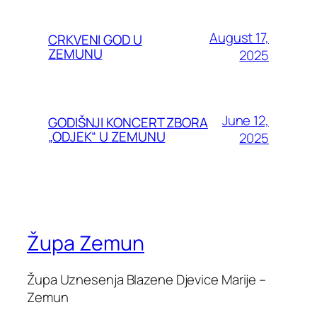
August 17,
CRKVENI GOD U
ZEMUNU
2025
June 12,
GODIŠNJI KONCERT ZBORA
„ODJEK“ U ZEMUNU
2025
Župa Zemun
Župa Uznesenja Blazene Djevice Marije –
Zemun