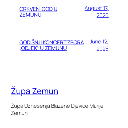
August 17,
CRKVENI GOD U
ZEMUNU
2025
June 12,
GODIŠNJI KONCERT ZBORA
„ODJEK“ U ZEMUNU
2025
Župa Zemun
Župa Uznesenja Blazene Djevice Marije –
Zemun