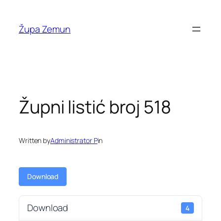
Skip
to
Župa Zemun
content
Župni listić broj 518
Written by
Administrator P
in
Download
Download
4