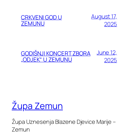
August 17,
CRKVENI GOD U
ZEMUNU
2025
June 12,
GODIŠNJI KONCERT ZBORA
„ODJEK“ U ZEMUNU
2025
Župa Zemun
Župa Uznesenja Blazene Djevice Marije –
Zemun