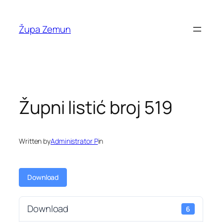
Skip
to
Župa Zemun
content
Župni listić broj 519
Written by
Administrator P
in
Download
Download
6