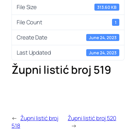
File Size
313.60 KB
File Count
1
Create Date
June 24, 2023
Last Updated
June 24, 2023
Župni listić broj 519
←
Župni listić broj
Župni listić broj 520
518
→