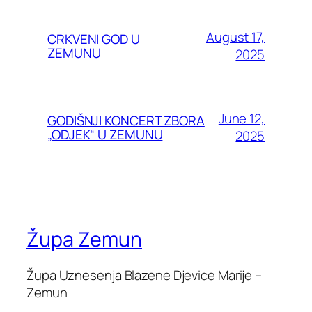
August 17,
CRKVENI GOD U
ZEMUNU
2025
June 12,
GODIŠNJI KONCERT ZBORA
„ODJEK“ U ZEMUNU
2025
Župa Zemun
Župa Uznesenja Blazene Djevice Marije –
Zemun