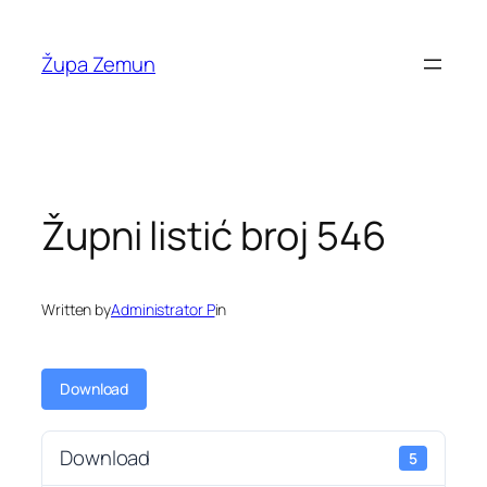
Skip
to
Župa Zemun
content
Župni listić broj 546
Written by
Administrator P
in
Download
Download
5