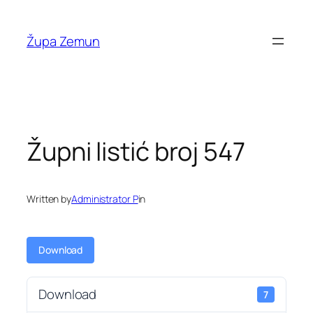
Skip
to
Župa Zemun
content
Župni listić broj 547
Written by
Administrator P
in
Download
Download
7