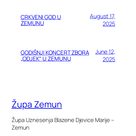
August 17,
CRKVENI GOD U
ZEMUNU
2025
June 12,
GODIŠNJI KONCERT ZBORA
„ODJEK“ U ZEMUNU
2025
Župa Zemun
Župa Uznesenja Blazene Djevice Marije –
Zemun