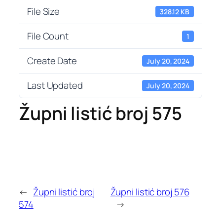
File Size
328.12 KB
File Count
1
Create Date
July 20, 2024
Last Updated
July 20, 2024
Župni listić broj 575
←
Župni listić broj
Župni listić broj 576
574
→