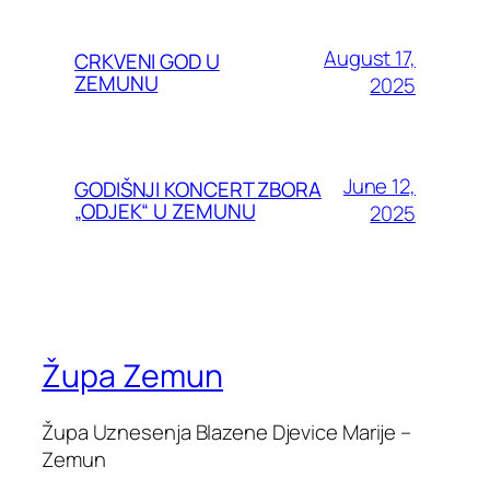
August 17,
CRKVENI GOD U
ZEMUNU
2025
June 12,
GODIŠNJI KONCERT ZBORA
„ODJEK“ U ZEMUNU
2025
Župa Zemun
Župa Uznesenja Blazene Djevice Marije –
Zemun