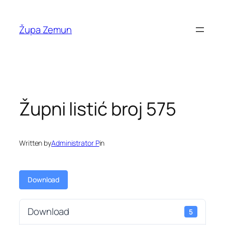
Skip
to
Župa Zemun
content
Župni listić broj 575
Written by
Administrator P
in
Download
Download
5