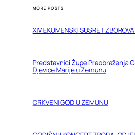
MORE POSTS
XIV EKUMENSKI SUSRET ZBOROV
Predstavnici Župe Preobraženja G
Djevice Marije u Zemunu
CRKVENI GOD U ZEMUNU
GODIŠNJI KONCERT ZBORA „ODJE