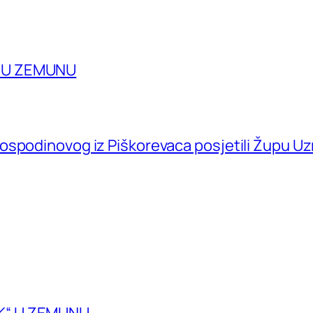
A U ZEMUNU
ospodinovog iz Piškorevaca posjetili Župu U
K“ U ZEMUNU