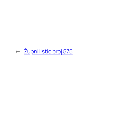
←
Župni listić broj 575