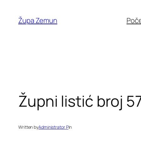
Skip
to
Župa Zemun
Poč
content
Župni listić broj 5
Written by
Administrator P
in