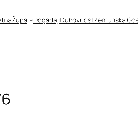
etna
Župa
Događaji
Duhovnost
Zemunska Go
76