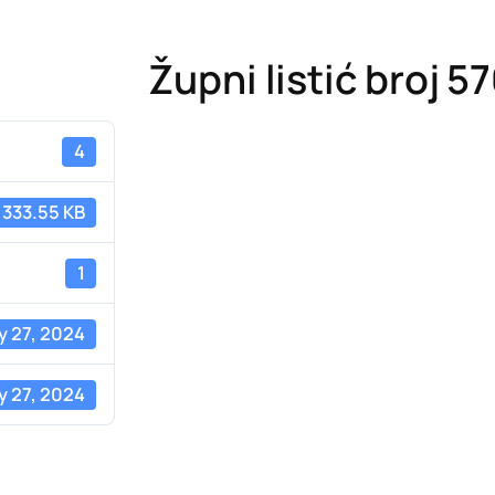
Župni listić broj 5
4
333.55 KB
1
y 27, 2024
y 27, 2024