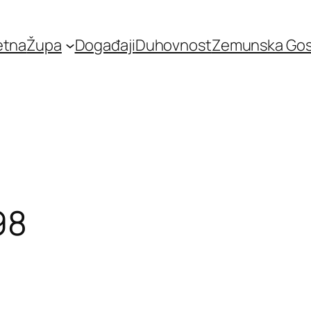
etna
Župa
Događaji
Duhovnost
Zemunska Go
98