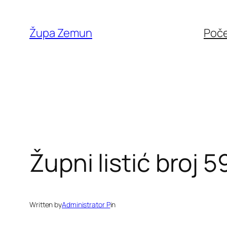
Skip
to
Župa Zemun
Poč
content
Župni listić broj 5
Written by
Administrator P
in