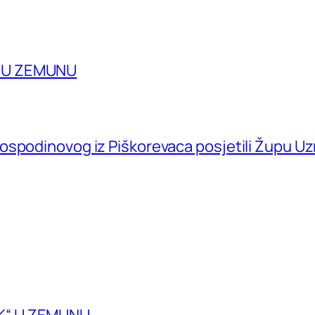
A U ZEMUNU
ospodinovog iz Piškorevaca posjetili Župu U
K“ U ZEMUNU