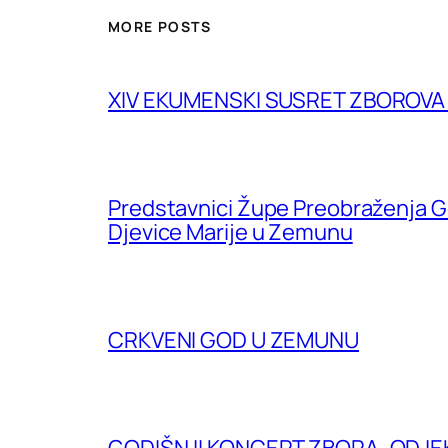
MORE POSTS
XIV EKUMENSKI SUSRET ZBOROV
Predstavnici Župe Preobraženja G
Djevice Marije u Zemunu
CRKVENI GOD U ZEMUNU
GODIŠNJI KONCERT ZBORA „ODJE