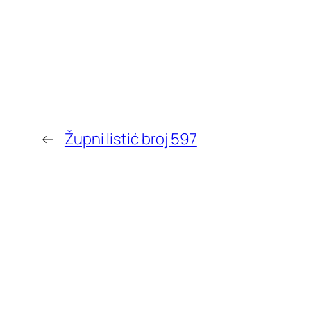
←
Župni listić broj 597