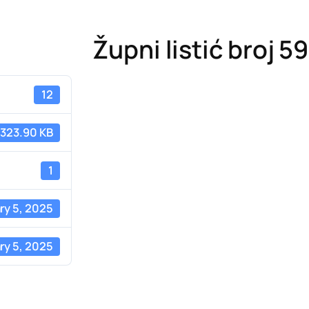
Župni listić broj 5
12
323.90 KB
1
ry 5, 2025
ry 5, 2025