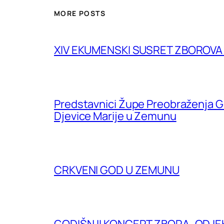
MORE POSTS
XIV EKUMENSKI SUSRET ZBOROV
Predstavnici Župe Preobraženja G
Djevice Marije u Zemunu
CRKVENI GOD U ZEMUNU
GODIŠNJI KONCERT ZBORA „ODJE