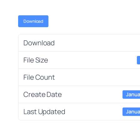
Download
Download
File Size
File Count
Create Date
Janua
Last Updated
Janua