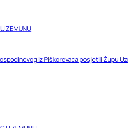
A U ZEMUNU
ospodinovog iz Piškorevaca posjetili Župu U
K“ U ZEMUNU