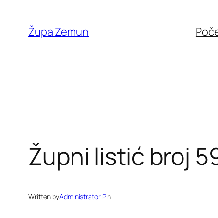
Skip
to
Župa Zemun
Poč
content
Župni listić broj 5
Written by
Administrator P
in