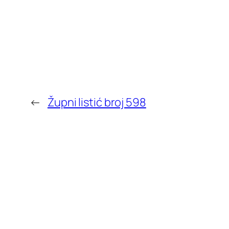
←
Župni listić broj 598