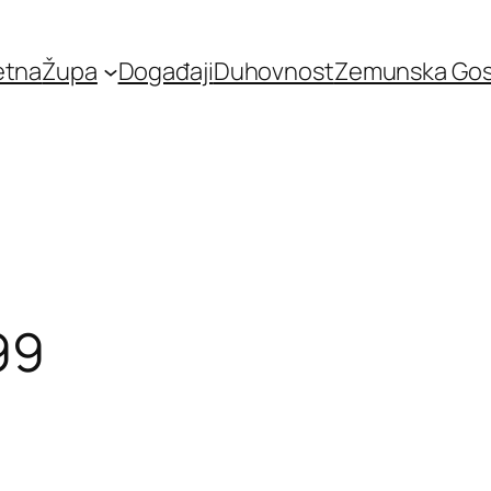
etna
Župa
Događaji
Duhovnost
Zemunska Go
99