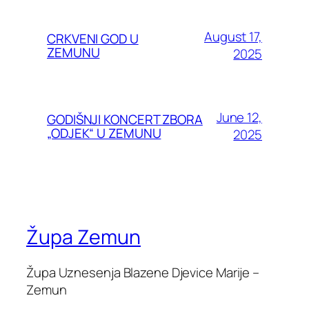
August 17,
CRKVENI GOD U
ZEMUNU
2025
June 12,
GODIŠNJI KONCERT ZBORA
„ODJEK“ U ZEMUNU
2025
Župa Zemun
Župa Uznesenja Blazene Djevice Marije –
Zemun