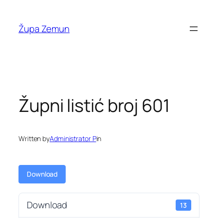
Skip
to
Župa Zemun
content
Župni listić broj 601
Written by
Administrator P
in
Download
Download
13