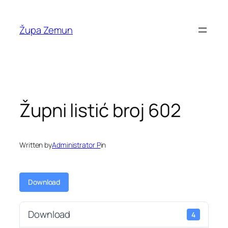
Skip
to
Župa Zemun
content
Župni listić broj 602
Written by
Administrator P
in
Download
Download
4