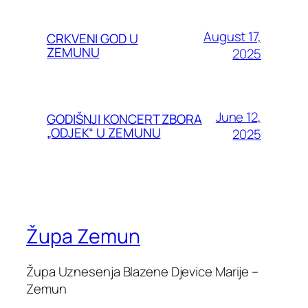
August 17,
CRKVENI GOD U
ZEMUNU
2025
June 12,
GODIŠNJI KONCERT ZBORA
„ODJEK“ U ZEMUNU
2025
Župa Zemun
Župa Uznesenja Blazene Djevice Marije –
Zemun