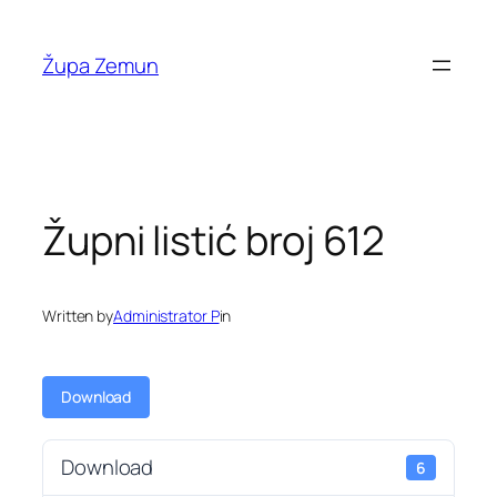
Skip
to
Župa Zemun
content
Župni listić broj 612
Written by
Administrator P
in
Download
Download
6