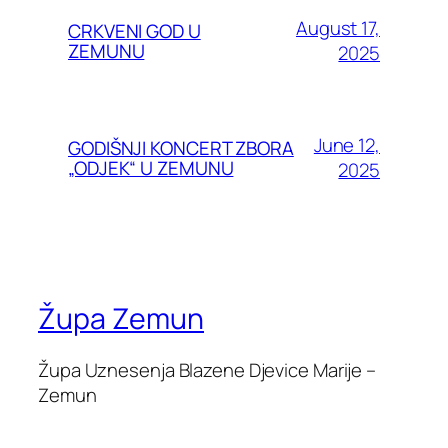
August 17,
CRKVENI GOD U
ZEMUNU
2025
June 12,
GODIŠNJI KONCERT ZBORA
„ODJEK“ U ZEMUNU
2025
Župa Zemun
Župa Uznesenja Blazene Djevice Marije –
Zemun