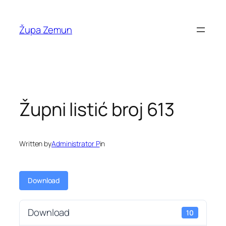
Skip
to
Župa Zemun
content
Župni listić broj 613
Written by
Administrator P
in
Download
Download
10