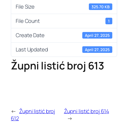
File Size
325.70 KB
File Count
1
Create Date
April 27, 2025
Last Updated
April 27, 2025
Župni listić broj 613
←
Župni listić broj
Župni listić broj 614
612
→