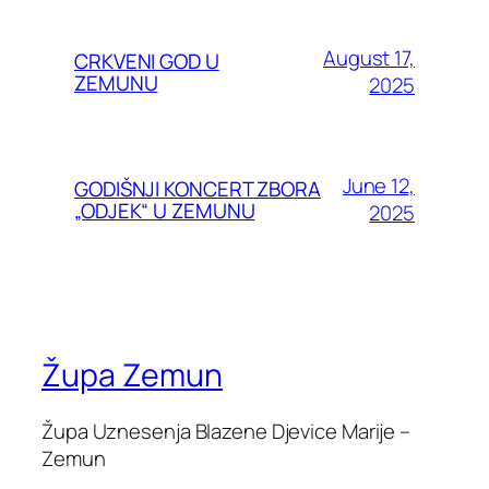
August 17,
CRKVENI GOD U
ZEMUNU
2025
June 12,
GODIŠNJI KONCERT ZBORA
„ODJEK“ U ZEMUNU
2025
Župa Zemun
Župa Uznesenja Blazene Djevice Marije –
Zemun